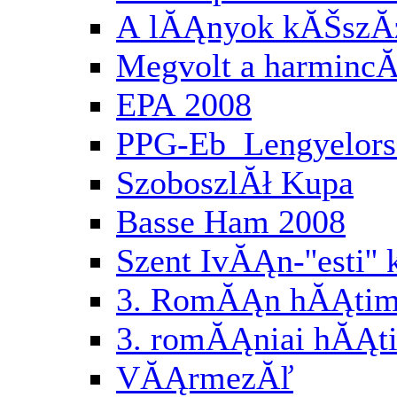
A lĂĄnyok kĂŠszĂ
Megvolt a harminc
EPA 2008
PPG-Eb Lengyelor
SzoboszlĂł Kupa
Basse Ham 2008
Szent IvĂĄn-''esti'
3. RomĂĄn hĂĄtimo
3. romĂĄniai hĂĄti
VĂĄrmezĂľ