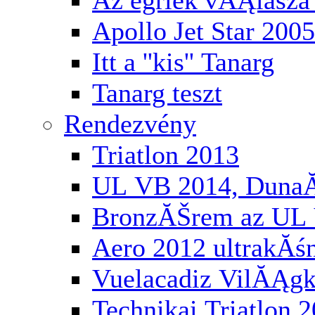
Az egriek vĂĄlasza 
Apollo Jet Star 2005
Itt a ''kis'' Tanarg
Tanarg teszt
Rendezvény
Triatlon 2013
UL VB 2014, Duna
BronzĂŠrem az UL 
Aero 2012 ultrakĂś
Vuelacadiz VilĂĄg
Technikai Triatlon 