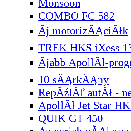
Monsoon
COMBO FC 582
Ăj motorizĂĄciĂłk
TREK HKS iXess 1
Ăjabb ApollĂł-pr
10 sĂĄrkĂĄny
RepĂźlĂľ autĂł - n
ApollĂł Jet Star HK
QUIK GT 450