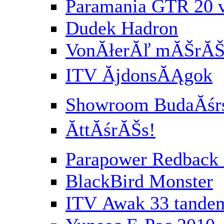
Paramania GTR 20 
Dudek Hadron
VonĂłerĂľ mĂŠrĂŠs
ITV ĂjdonsĂĄgok
Showroom BudaĂśr
ĂttĂśrĂŠs!
Parapower Redbac
BlackBird Monster
ITV Awak 33 tande