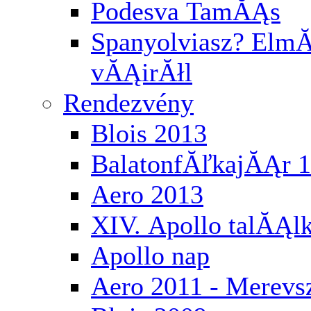
Podesva TamĂĄs
Spanyolviasz? ElmĂ
vĂĄirĂłl
Rendezvény
Blois 2013
BalatonfĂľkajĂĄr 
Aero 2013
XIV. Apollo talĂĄl
Apollo nap
Aero 2011 - Merev