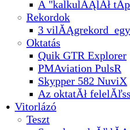
A ''kalkulĂĄlĂł tĂ­p
Rekordok
3 vilĂĄgrekord egy
Oktatás
Quik GTR Explorer
PMAviation PulsR
Skypper 582 NuviX
Az oktatĂł felelĂľ
Vitorlázó
Teszt