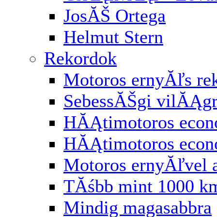
JosĂŠ Ortega
Helmut Stern
Rekordok
Motoros ernyĂľs re
SebessĂŠgi vilĂĄg
HĂĄtimotoros econ
HĂĄtimotoros eco
Motoros ernyĂľvel 
TĂśbb mint 1000 km
Mindig magasabbra