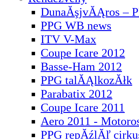
DunaĂşjvĂĄros – P
PPG WB news
ITV V-Max
Coupe Icare 2012
Basse-Ham 2012
PPG talĂĄlkozĂłk
Parabatix 2012
Coupe Icare 2011
Aero 2011 - Motoros
PPG repĂźlĂľ cirku