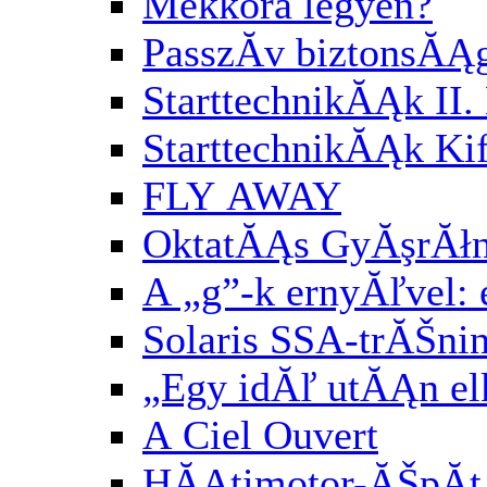
Mekkora legyen?
PasszĂ­v biztonsĂĄ
StarttechnikĂĄk II. 
StarttechnikĂĄk Kif
FLY AWAY
OktatĂĄs GyĂşrĂłn
A „g”-k ernyĂľvel:
Solaris SSA-trĂŠni
„Egy idĂľ utĂĄn el
A Ciel Ouvert
HĂĄtimotor-ĂŠpĂ­