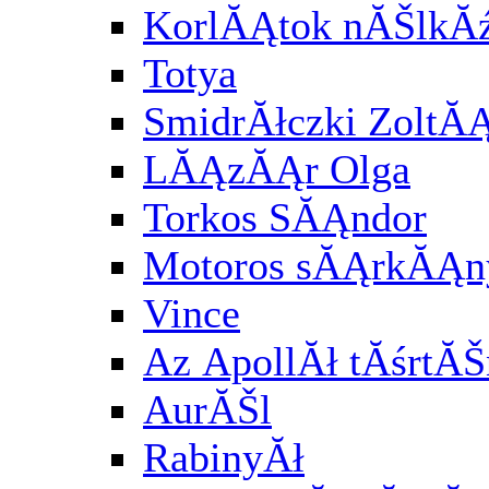
KorlĂĄtok nĂŠlkĂź
Totya
SmidrĂłczki ZoltĂ
LĂĄzĂĄr Olga
Torkos SĂĄndor
Motoros sĂĄrkĂĄny
Vince
Az ApollĂł tĂśrtĂŠ
AurĂŠl
RabinyĂł