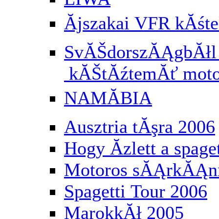
Ăjszakai VFR kĂś
SvĂŠdorszĂĄgbĂłl a
kĂŠtĂźtemĂť moto
NAMĂBIA
Ausztria tĂşra 2006
Hogy Ă­zlett a spaget
Motoros sĂĄrkĂĄnn
Spagetti Tour 2006
MarokkĂł 2005