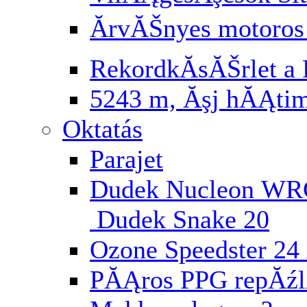
ĂrvĂŠnyes motoros
RekordkĂ­sĂŠrlet a 
5243 m, Ăşj hĂĄti
Oktatás
Parajet
Dudek Nucleon WR
Dudek Snake 20
Ozone Speedster 24 
PĂĄros PPG repĂź