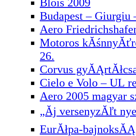
Blois 2009
Budapest – Giurgiu 
Aero Friedrichshafe
Motoros kĂśnnyĂť
26.
Corvus gyĂĄrtĂłcs
Cielo e Volo – UL 
Aero 2005 magyar 
„Ăj versenyzĂľt ny
EurĂłpa-bajnoksĂĄg