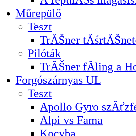
Műrepülő
Teszt
TrĂŠner tĂśrtĂŠnet
Pilóták
TrĂŠner fĂ­ling a H
Forgószárnyas UL
Teszt
Apollo Gyro szĂťz
Alpi vs Fama
Kocyba