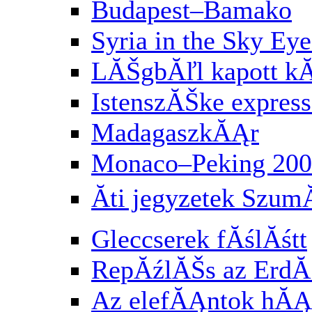
Budapest–Bamako
Syria in the Sky Eye
LĂŠgbĂľl kapott k
IstenszĂŠke express
MadagaszkĂĄr
Monaco–Peking 200
Ăti jegyzetek Szu
Gleccserek fĂślĂśtt
RepĂźlĂŠs az Erd
Az elefĂĄntok hĂĄ