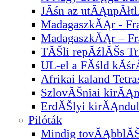
JĂśn az utĂĄnpĂłt
MadagaszkĂĄr - Fra
MadagaszkĂĄr – Fr
TĂŠli repĂźlĂŠs Tr
UL-el a FĂśld kĂśr
Afrikai kaland Tetra
SzlovĂŠniai kirĂĄ
ErdĂŠlyi kirĂĄndu
Pilóták
Mindig tovĂĄbblĂ