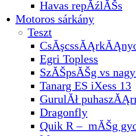
Havas repĂźlĂŠs
Motoros sárkány
Teszt
CsĂşcssĂĄrkĂĄnyo
Egri Topless
SzĂŠpsĂŠg vs nagy 
Tanarg ES iXess 13
GurulĂł puhaszĂĄ
Dragonfly
Quik R – mĂŠg gyo