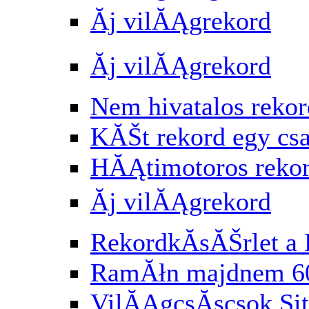
Ăj vilĂĄgrekord
Ăj vilĂĄgrekord
Nem hivatalos rekor
KĂŠt rekord egy cs
HĂĄtimotoros reko
Ăj vilĂĄgrekord
RekordkĂ­sĂŠrlet a 
RamĂłn majdnem 6
VilĂĄgcsĂşcsok Si