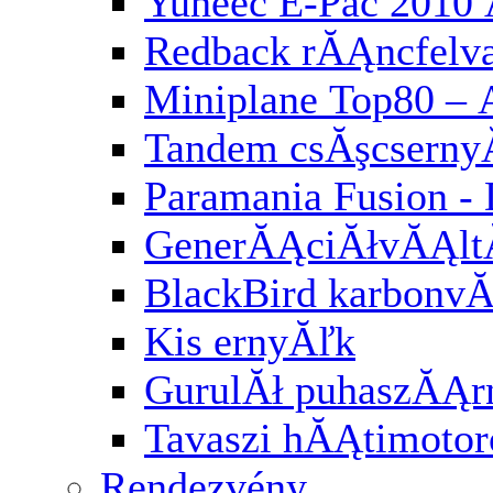
Yuneec E-Pac 2010 
Redback rĂĄncfelv
Miniplane Top80 – 
Tandem csĂşcserny
Paramania Fusion -
GenerĂĄciĂłvĂĄl
BlackBird karbonv
Kis ernyĂľk
GurulĂł puhaszĂĄr
Tavaszi hĂĄtimotor
Rendezvény