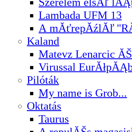
Szerelem elsĂľ lĂĄ
Lambada UFM 13
A mĂťrepĂźlĂľ ''RĂ
Kaland
Matevz Lenarcic ĂŠ
Virussal EurĂłpĂĄ
Pilóták
My name is Grob...
Oktatás
Taurus
A repulĂŠs magasi