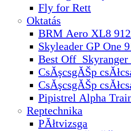
Fly for Rett
Oktatás
BRM Aero XL8 912
Skyleader GP One 
Best Off Skyranger
CsĂşcsgĂŠp csĂłcsa
CsĂşcsgĂŠp csĂłcs
Pipistrel Alpha Trai
Reptechnika
PĂłtvizsga