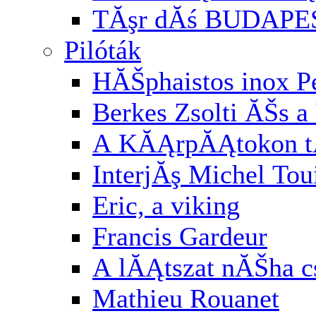
TĂşr dĂś BUDAPE
Pilóták
HĂŠphaistos inox P
Berkes Zsolti ĂŠs a 
A KĂĄrpĂĄtokon t
InterjĂş Michel Tou
Eric, a viking
Francis Gardeur
A lĂĄtszat nĂŠha cs
Mathieu Rouanet