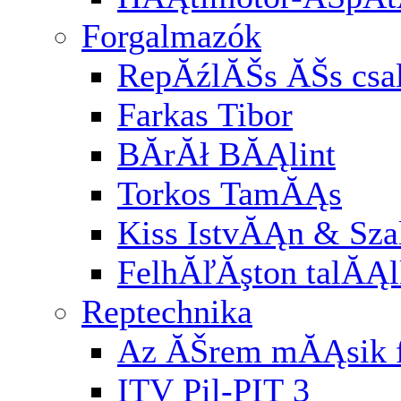
Forgalmazók
RepĂźlĂŠs ĂŠs cs
Farkas Tibor
BĂ­rĂł BĂĄlint
Torkos TamĂĄs
Kiss IstvĂĄn & Sz
FelhĂľĂşton talĂĄl
Reptechnika
Az ĂŠrem mĂĄsik f
ITV Pil-PIT 3