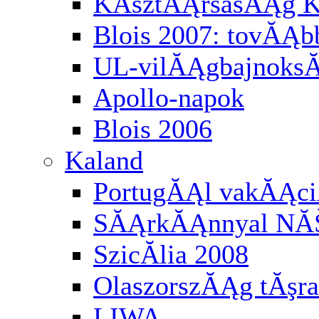
KĂśztĂĄrsasĂĄg K
Blois 2007: tovĂĄbb
UL-vilĂĄgbajnoksĂĄ
Apollo-napok
Blois 2006
Kaland
PortugĂĄl vakĂĄci
SĂĄrkĂĄnnyal NĂ
SzicĂ­lia 2008
OlaszorszĂĄg tĂşra
LIWA