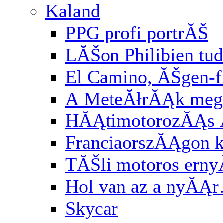
Kaland
PPG profi portrĂŠ
LĂŠon Philibien tud
El Camino, ĂŠgen-
A MeteĂłrĂĄk meg
HĂĄtimotorozĂĄs
FranciaorszĂĄgon k
TĂŠli motoros ern
Hol van az a nyĂĄ
Skycar