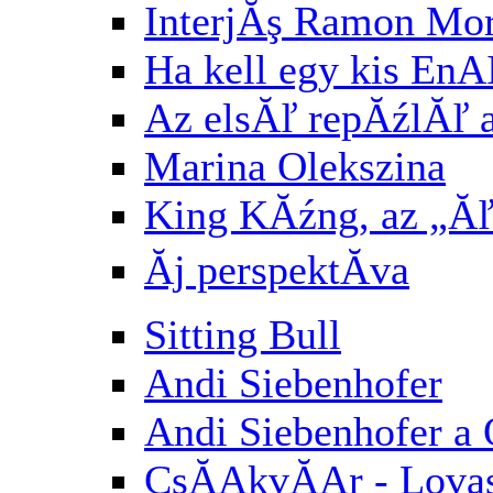
InterjĂş Ramon Mori
Ha kell egy kis E
Az elsĂľ repĂźlĂľ af
Marina Olekszina
King KĂźng, az „Ăľ
Ăj perspektĂ­va
Sitting Bull
Andi Siebenhofer
Andi Siebenhofer a
CsĂĄkvĂĄr - Lovasb