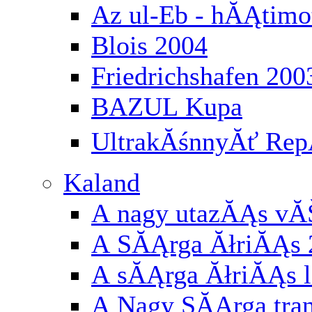
Az ul-Eb - hĂĄtimo
Blois 2004
Friedrichshafen 200
BAZUL Kupa
UltrakĂśnnyĂť RepĂ
Kaland
A nagy utazĂĄs vĂ
A SĂĄrga ĂłriĂĄs 
A sĂĄrga ĂłriĂĄs l
A Nagy SĂĄrga tran