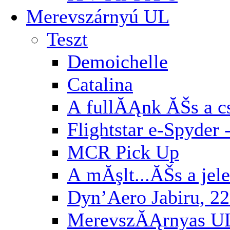
Merevszárnyú UL
Teszt
Demoichelle
Catalina
A fullĂĄnk ĂŠs a cs
Flightstar e-Spyder 
MCR Pick Up
A mĂşlt...ĂŠs a jel
Dyn’Aero Jabiru, 22
MerevszĂĄrnyas U