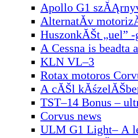
Apollo G1 szĂĄrny
AlternatĂ­v motori
HuszonkĂŠt „uel” 
A Cessna is beadta 
KLN VL–3
Rotax motoros Corv
A cĂŠl kĂśzelĂŠbe
TST–14 Bonus – ul
Corvus news
ULM G1 Light– A le