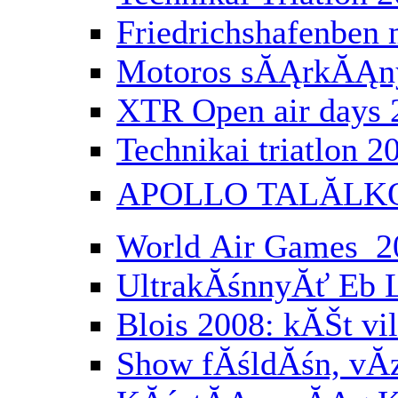
Friedrichshafenbe
Motoros sĂĄrkĂĄny
XTR Open air days 
Technikai triatlon 2
APOLLO TALĂLK
World Air Games 2
UltrakĂśnnyĂť Eb 
Blois 2008: kĂŠt vi
Show fĂśldĂśn, vĂ­