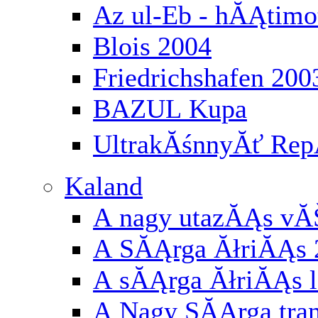
Az ul-Eb - hĂĄtimo
Blois 2004
Friedrichshafen 200
BAZUL Kupa
UltrakĂśnnyĂť RepĂ
Kaland
A nagy utazĂĄs vĂ
A SĂĄrga ĂłriĂĄs 
A sĂĄrga ĂłriĂĄs l
A Nagy SĂĄrga tran