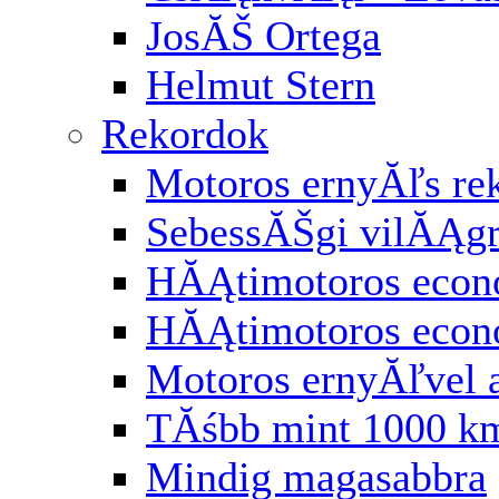
JosĂŠ Ortega
Helmut Stern
Rekordok
Motoros ernyĂľs re
SebessĂŠgi vilĂĄg
HĂĄtimotoros econ
HĂĄtimotoros eco
Motoros ernyĂľvel 
TĂśbb mint 1000 km
Mindig magasabbra