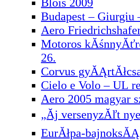
Blois 2009
Budapest – Giurgiu 
Aero Friedrichshafe
Motoros kĂśnnyĂť
26.
Corvus gyĂĄrtĂłcs
Cielo e Volo – UL 
Aero 2005 magyar 
„Ăj versenyzĂľt ny
EurĂłpa-bajnoksĂĄg