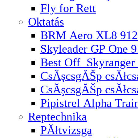
Fly for Rett
Oktatás
BRM Aero XL8 912
Skyleader GP One 
Best Off Skyranger
CsĂşcsgĂŠp csĂłcsa
CsĂşcsgĂŠp csĂłcs
Pipistrel Alpha Trai
Reptechnika
PĂłtvizsga