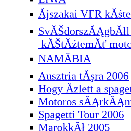
Ăjszakai VFR kĂś
SvĂŠdorszĂĄgbĂłl a
kĂŠtĂźtemĂť moto
NAMĂBIA
Ausztria tĂşra 2006
Hogy Ă­zlett a spaget
Motoros sĂĄrkĂĄnn
Spagetti Tour 2006
MarokkĂł 2005