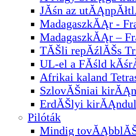
JĂśn az utĂĄnpĂłt
MadagaszkĂĄr - Fra
MadagaszkĂĄr – Fr
TĂŠli repĂźlĂŠs Tr
UL-el a FĂśld kĂśr
Afrikai kaland Tetra
SzlovĂŠniai kirĂĄ
ErdĂŠlyi kirĂĄndu
Pilóták
Mindig tovĂĄbblĂ