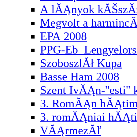
A lĂĄnyok kĂŠszĂ
Megvolt a harminc
EPA 2008
PPG-Eb Lengyelor
SzoboszlĂł Kupa
Basse Ham 2008
Szent IvĂĄn-''esti'
3. RomĂĄn hĂĄtimo
3. romĂĄniai hĂĄti
VĂĄrmezĂľ