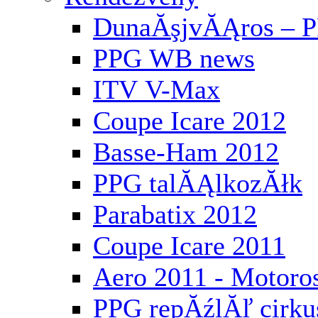
DunaĂşjvĂĄros – P
PPG WB news
ITV V-Max
Coupe Icare 2012
Basse-Ham 2012
PPG talĂĄlkozĂłk
Parabatix 2012
Coupe Icare 2011
Aero 2011 - Motoros
PPG repĂźlĂľ cirku