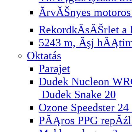
ĂrvĂŠnyes motoros
RekordkĂ­sĂŠrlet a 
5243 m, Ăşj hĂĄti
Oktatás
Parajet
Dudek Nucleon WR
Dudek Snake 20
Ozone Speedster 24 
PĂĄros PPG repĂź