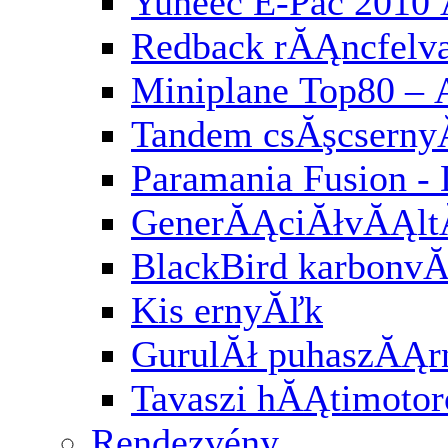
Yuneec E-Pac 2010 
Redback rĂĄncfelv
Miniplane Top80 – 
Tandem csĂşcserny
Paramania Fusion -
GenerĂĄciĂłvĂĄl
BlackBird karbonv
Kis ernyĂľk
GurulĂł puhaszĂĄr
Tavaszi hĂĄtimotor
Rendezvény