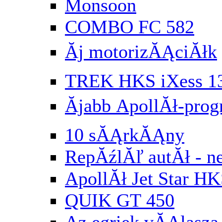
Monsoon
COMBO FC 582
Ăj motorizĂĄciĂłk
TREK HKS iXess 1
Ăjabb ApollĂł-pr
10 sĂĄrkĂĄny
RepĂźlĂľ autĂł - n
ApollĂł Jet Star HK
QUIK GT 450