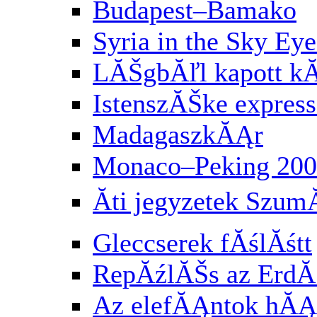
Budapest–Bamako
Syria in the Sky Eye
LĂŠgbĂľl kapott k
IstenszĂŠke express
MadagaszkĂĄr
Monaco–Peking 200
Ăti jegyzetek Szu
Gleccserek fĂślĂśtt
RepĂźlĂŠs az Erd
Az elefĂĄntok hĂĄ