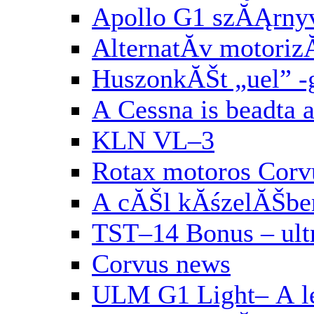
Apollo G1 szĂĄrny
AlternatĂ­v motori
HuszonkĂŠt „uel” 
A Cessna is beadta 
KLN VL–3
Rotax motoros Corv
A cĂŠl kĂśzelĂŠbe
TST–14 Bonus – ul
Corvus news
ULM G1 Light– A le