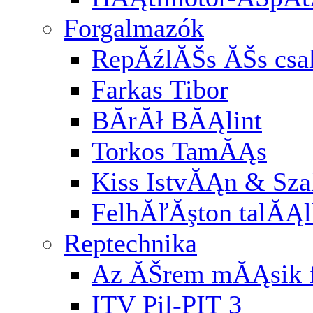
Forgalmazók
RepĂźlĂŠs ĂŠs cs
Farkas Tibor
BĂ­rĂł BĂĄlint
Torkos TamĂĄs
Kiss IstvĂĄn & Sz
FelhĂľĂşton talĂĄl
Reptechnika
Az ĂŠrem mĂĄsik f
ITV Pil-PIT 3