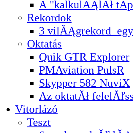
A ''kalkulĂĄlĂł tĂ­p
Rekordok
3 vilĂĄgrekord egy
Oktatás
Quik GTR Explorer
PMAviation PulsR
Skypper 582 NuviX
Az oktatĂł felelĂľ
Vitorlázó
Teszt