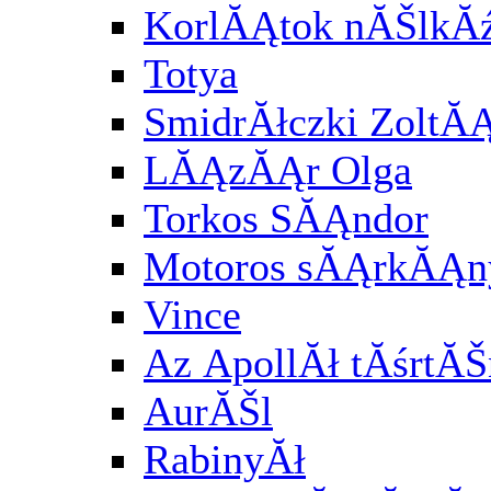
KorlĂĄtok nĂŠlkĂź
Totya
SmidrĂłczki ZoltĂ
LĂĄzĂĄr Olga
Torkos SĂĄndor
Motoros sĂĄrkĂĄny
Vince
Az ApollĂł tĂśrtĂŠ
AurĂŠl
RabinyĂł