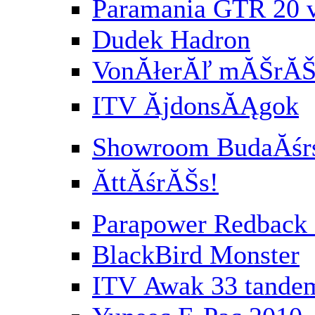
Paramania GTR 20 
Dudek Hadron
VonĂłerĂľ mĂŠrĂŠs
ITV ĂjdonsĂĄgok
Showroom BudaĂśr
ĂttĂśrĂŠs!
Parapower Redbac
BlackBird Monster
ITV Awak 33 tande