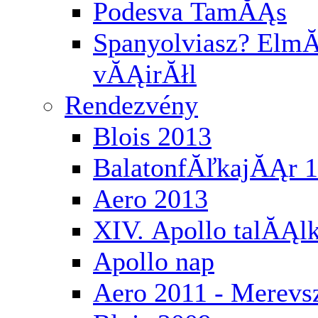
Podesva TamĂĄs
Spanyolviasz? ElmĂ
vĂĄirĂłl
Rendezvény
Blois 2013
BalatonfĂľkajĂĄr 
Aero 2013
XIV. Apollo talĂĄl
Apollo nap
Aero 2011 - Merev