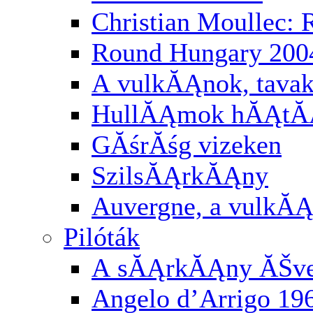
Christian Moullec:
Round Hungary 200
A vulkĂĄnok, tavak
HullĂĄmok hĂĄtĂĄ
GĂśrĂśg vizeken
SzilsĂĄrkĂĄny
Auvergne, a vulkĂĄ
Pilóták
A sĂĄrkĂĄny ĂŠv
Angelo d’Arrigo 19