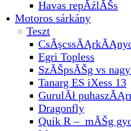
Havas repĂźlĂŠs
Motoros sárkány
Teszt
CsĂşcssĂĄrkĂĄnyo
Egri Topless
SzĂŠpsĂŠg vs nagy 
Tanarg ES iXess 13
GurulĂł puhaszĂĄ
Dragonfly
Quik R – mĂŠg gyo