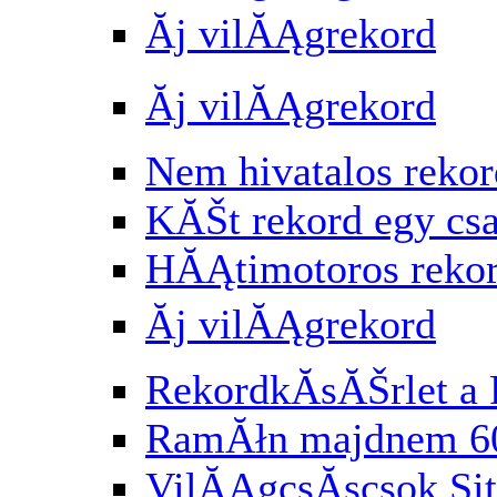
Ăj vilĂĄgrekord
Ăj vilĂĄgrekord
Nem hivatalos rekor
KĂŠt rekord egy cs
HĂĄtimotoros reko
Ăj vilĂĄgrekord
RekordkĂ­sĂŠrlet a 
RamĂłn majdnem 6
VilĂĄgcsĂşcsok Si