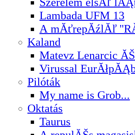
Szerelem elsĂľ lĂĄ
Lambada UFM 13
A mĂťrepĂźlĂľ ''RĂ
Kaland
Matevz Lenarcic ĂŠ
Virussal EurĂłpĂĄ
Pilóták
My name is Grob...
Oktatás
Taurus
A repulĂŠs magasi