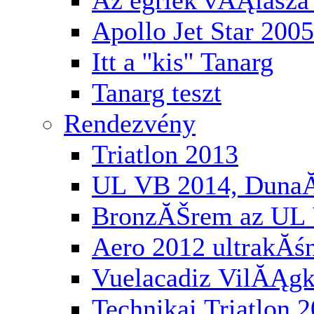
Az egriek vĂĄlasza 
Apollo Jet Star 2005
Itt a ''kis'' Tanarg
Tanarg teszt
Rendezvény
Triatlon 2013
UL VB 2014, Duna
BronzĂŠrem az UL 
Aero 2012 ultrakĂś
Vuelacadiz VilĂĄg
Technikai Triatlon 