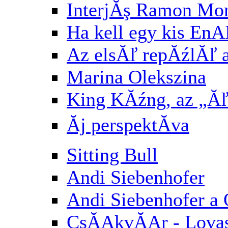
InterjĂş Ramon Mori
Ha kell egy kis E
Az elsĂľ repĂźlĂľ af
Marina Olekszina
King KĂźng, az „Ăľ
Ăj perspektĂ­va
Sitting Bull
Andi Siebenhofer
Andi Siebenhofer a
CsĂĄkvĂĄr - Lovasb