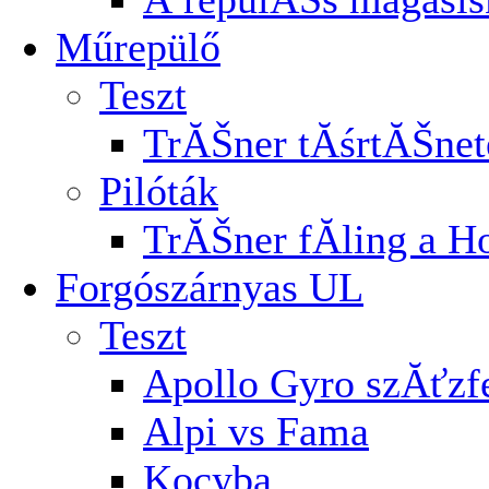
Műrepülő
Teszt
TrĂŠner tĂśrtĂŠnet
Pilóták
TrĂŠner fĂ­ling a H
Forgószárnyas UL
Teszt
Apollo Gyro szĂťz
Alpi vs Fama
Kocyba