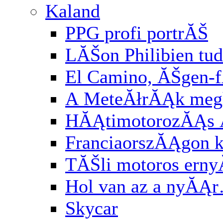
Kaland
PPG profi portrĂŠ
LĂŠon Philibien tud
El Camino, ĂŠgen-
A MeteĂłrĂĄk meg
HĂĄtimotorozĂĄs
FranciaorszĂĄgon k
TĂŠli motoros ern
Hol van az a nyĂĄ
Skycar