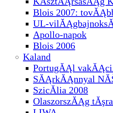
KĂśztĂĄrsasĂĄg K
Blois 2007: tovĂĄbb
UL-vilĂĄgbajnoksĂĄ
Apollo-napok
Blois 2006
Kaland
PortugĂĄl vakĂĄci
SĂĄrkĂĄnnyal NĂ
SzicĂ­lia 2008
OlaszorszĂĄg tĂşra
LIWA