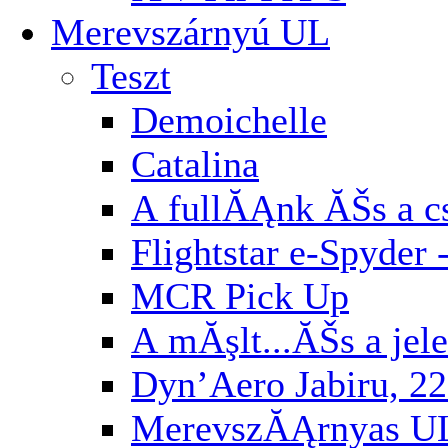
Merevszárnyú UL
Teszt
Demoichelle
Catalina
A fullĂĄnk ĂŠs a cs
Flightstar e-Spyder 
MCR Pick Up
A mĂşlt...ĂŠs a jel
Dyn’Aero Jabiru, 22
MerevszĂĄrnyas U