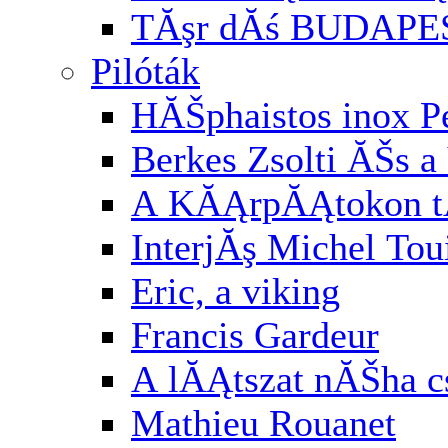
TĂşr dĂś BUDAPE
Pilóták
HĂŠphaistos inox P
Berkes Zsolti ĂŠs a 
A KĂĄrpĂĄtokon t
InterjĂş Michel Tou
Eric, a viking
Francis Gardeur
A lĂĄtszat nĂŠha cs
Mathieu Rouanet