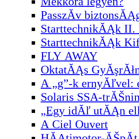
Mekkora legyen?
PasszĂ­v biztonsĂĄ
StarttechnikĂĄk II. 
StarttechnikĂĄk Kif
FLY AWAY
OktatĂĄs GyĂşrĂłn
A „g”-k ernyĂľvel:
Solaris SSA-trĂŠni
„Egy idĂľ utĂĄn el
A Ciel Ouvert
HĂĄtimotor-ĂŠpĂ­