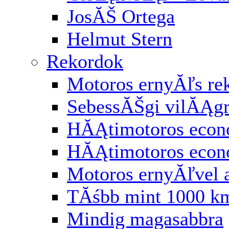
JosĂŠ Ortega
Helmut Stern
Rekordok
Motoros ernyĂľs re
SebessĂŠgi vilĂĄg
HĂĄtimotoros econ
HĂĄtimotoros eco
Motoros ernyĂľvel 
TĂśbb mint 1000 km
Mindig magasabbra