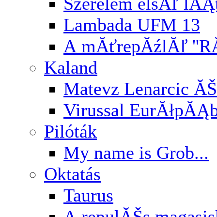
Szerelem elsĂľ lĂĄ
Lambada UFM 13
A mĂťrepĂźlĂľ ''RĂ
Kaland
Matevz Lenarcic ĂŠ
Virussal EurĂłpĂĄ
Pilóták
My name is Grob...
Oktatás
Taurus
A repulĂŠs magasi