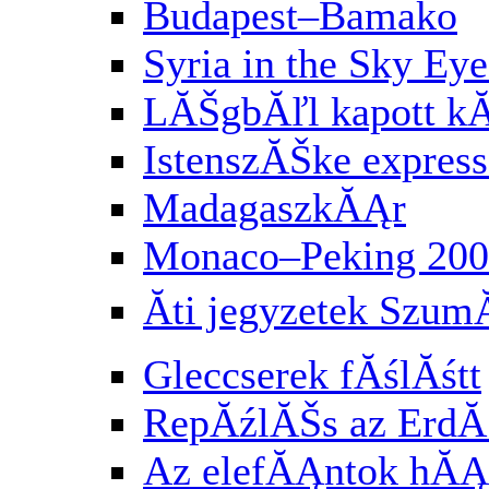
Budapest–Bamako
Syria in the Sky Eye
LĂŠgbĂľl kapott k
IstenszĂŠke express
MadagaszkĂĄr
Monaco–Peking 200
Ăti jegyzetek Szu
Gleccserek fĂślĂśtt
RepĂźlĂŠs az Erd
Az elefĂĄntok hĂĄ