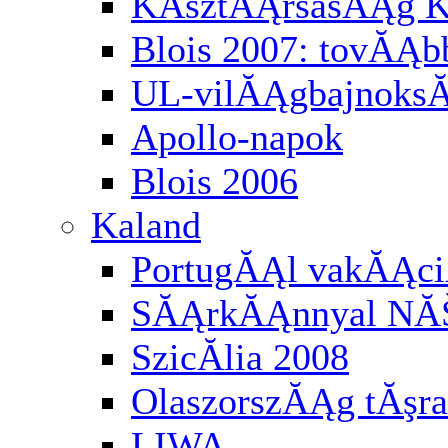
KĂśztĂĄrsasĂĄg K
Blois 2007: tovĂĄbb
UL-vilĂĄgbajnoksĂĄ
Apollo-napok
Blois 2006
Kaland
PortugĂĄl vakĂĄci
SĂĄrkĂĄnnyal NĂ
SzicĂ­lia 2008
OlaszorszĂĄg tĂşra
LIWA