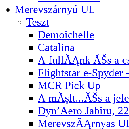
Merevszárnyú UL
Teszt
Demoichelle
Catalina
A fullĂĄnk ĂŠs a cs
Flightstar e-Spyder 
MCR Pick Up
A mĂşlt...ĂŠs a jel
Dyn’Aero Jabiru, 22
MerevszĂĄrnyas U