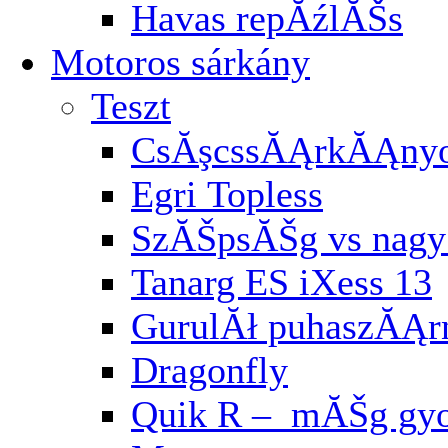
Havas repĂźlĂŠs
Motoros sárkány
Teszt
CsĂşcssĂĄrkĂĄnyo
Egri Topless
SzĂŠpsĂŠg vs nagy 
Tanarg ES iXess 13
GurulĂł puhaszĂĄ
Dragonfly
Quik R – mĂŠg gyo