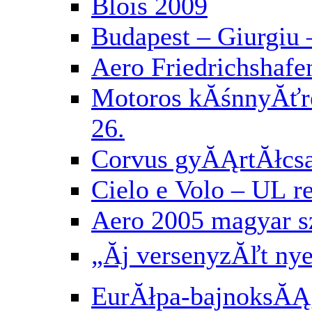
Blois 2009
Budapest – Giurgiu 
Aero Friedrichshafe
Motoros kĂśnnyĂť
26.
Corvus gyĂĄrtĂłcs
Cielo e Volo – UL 
Aero 2005 magyar 
„Ăj versenyzĂľt ny
EurĂłpa-bajnoksĂĄg