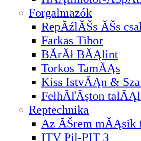
Forgalmazók
RepĂźlĂŠs ĂŠs cs
Farkas Tibor
BĂ­rĂł BĂĄlint
Torkos TamĂĄs
Kiss IstvĂĄn & Sz
FelhĂľĂşton talĂĄl
Reptechnika
Az ĂŠrem mĂĄsik f
ITV Pil-PIT 3