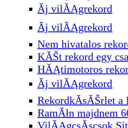
Ăj vilĂĄgrekord
Ăj vilĂĄgrekord
Nem hivatalos rekor
KĂŠt rekord egy cs
HĂĄtimotoros reko
Ăj vilĂĄgrekord
RekordkĂ­sĂŠrlet a 
RamĂłn majdnem 6
VilĂĄgcsĂşcsok Si