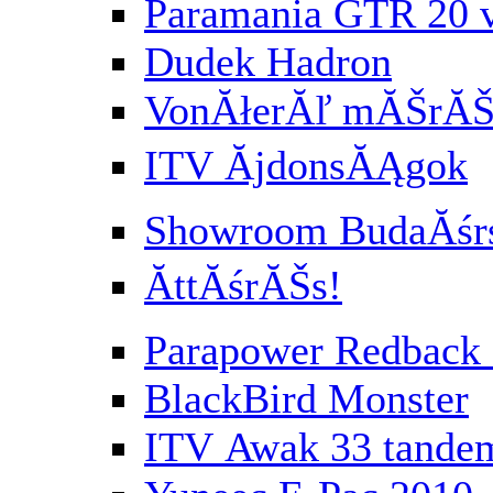
Paramania GTR 20 
Dudek Hadron
VonĂłerĂľ mĂŠrĂŠs
ITV ĂjdonsĂĄgok
Showroom BudaĂśr
ĂttĂśrĂŠs!
Parapower Redbac
BlackBird Monster
ITV Awak 33 tande