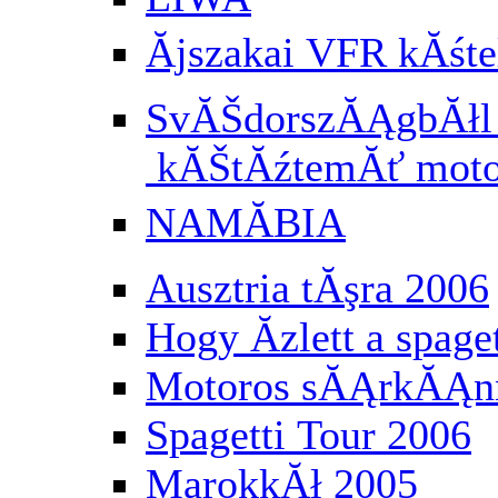
Ăjszakai VFR kĂś
SvĂŠdorszĂĄgbĂłl a
kĂŠtĂźtemĂť moto
NAMĂBIA
Ausztria tĂşra 2006
Hogy Ă­zlett a spaget
Motoros sĂĄrkĂĄnn
Spagetti Tour 2006
MarokkĂł 2005