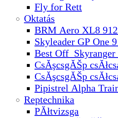
Fly for Rett
Oktatás
BRM Aero XL8 912
Skyleader GP One 
Best Off Skyranger
CsĂşcsgĂŠp csĂłcsa
CsĂşcsgĂŠp csĂłcs
Pipistrel Alpha Trai
Reptechnika
PĂłtvizsga