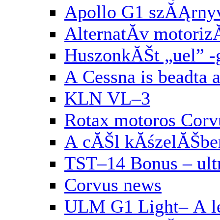
Apollo G1 szĂĄrny
AlternatĂ­v motori
HuszonkĂŠt „uel” 
A Cessna is beadta 
KLN VL–3
Rotax motoros Corv
A cĂŠl kĂśzelĂŠbe
TST–14 Bonus – ul
Corvus news
ULM G1 Light– A le