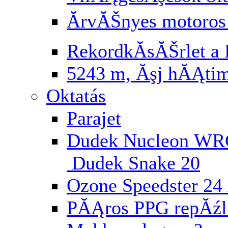
ĂrvĂŠnyes motoros
RekordkĂ­sĂŠrlet a 
5243 m, Ăşj hĂĄti
Oktatás
Parajet
Dudek Nucleon WR
Dudek Snake 20
Ozone Speedster 24 
PĂĄros PPG repĂź