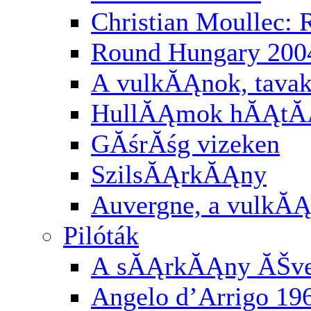
Christian Moullec:
Round Hungary 200
A vulkĂĄnok, tavak
HullĂĄmok hĂĄtĂĄ
GĂśrĂśg vizeken
SzilsĂĄrkĂĄny
Auvergne, a vulkĂĄ
Pilóták
A sĂĄrkĂĄny ĂŠv
Angelo d’Arrigo 19