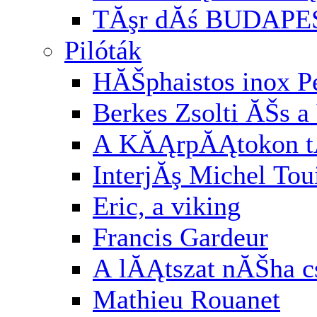
TĂşr dĂś BUDAPE
Pilóták
HĂŠphaistos inox P
Berkes Zsolti ĂŠs a 
A KĂĄrpĂĄtokon t
InterjĂş Michel Tou
Eric, a viking
Francis Gardeur
A lĂĄtszat nĂŠha cs
Mathieu Rouanet