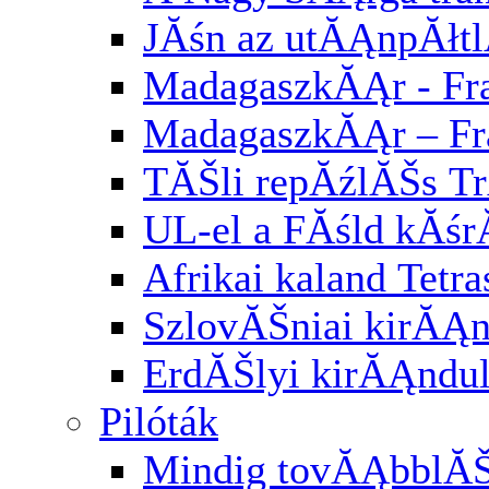
JĂśn az utĂĄnpĂłt
MadagaszkĂĄr - Fra
MadagaszkĂĄr – Fr
TĂŠli repĂźlĂŠs Tr
UL-el a FĂśld kĂśr
Afrikai kaland Tetra
SzlovĂŠniai kirĂĄ
ErdĂŠlyi kirĂĄndu
Pilóták
Mindig tovĂĄbblĂ