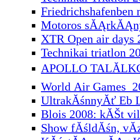
Friedrichshafenbe
Motoros sĂĄrkĂĄny
XTR Open air days 
Technikai triatlon 2
APOLLO TALĂLK
World Air Games 2
UltrakĂśnnyĂť Eb 
Blois 2008: kĂŠt vi
Show fĂśldĂśn, vĂ­