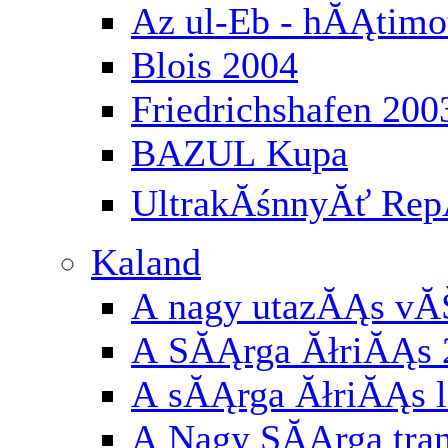
Az ul-Eb - hĂĄtimo
Blois 2004
Friedrichshafen 200
BAZUL Kupa
UltrakĂśnnyĂť RepĂ
Kaland
A nagy utazĂĄs vĂ
A SĂĄrga ĂłriĂĄs 
A sĂĄrga ĂłriĂĄs l
A Nagy SĂĄrga tran