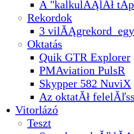
A ''kalkulĂĄlĂł tĂ­p
Rekordok
3 vilĂĄgrekord egy
Oktatás
Quik GTR Explorer
PMAviation PulsR
Skypper 582 NuviX
Az oktatĂł felelĂľ
Vitorlázó
Teszt