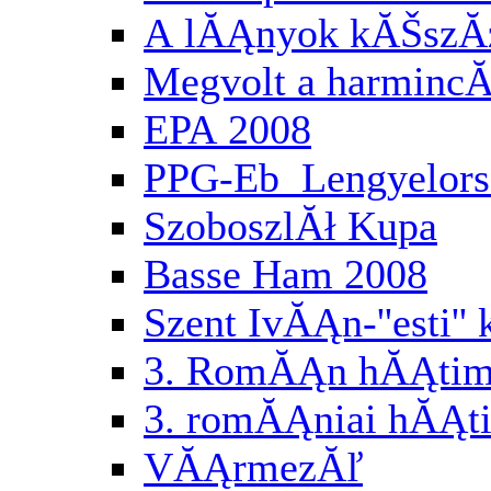
A lĂĄnyok kĂŠszĂ
Megvolt a harminc
EPA 2008
PPG-Eb Lengyelor
SzoboszlĂł Kupa
Basse Ham 2008
Szent IvĂĄn-''esti'
3. RomĂĄn hĂĄtimo
3. romĂĄniai hĂĄti
VĂĄrmezĂľ