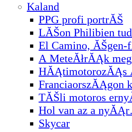
Kaland
PPG profi portrĂŠ
LĂŠon Philibien tud
El Camino, ĂŠgen-
A MeteĂłrĂĄk meg
HĂĄtimotorozĂĄs
FranciaorszĂĄgon k
TĂŠli motoros ern
Hol van az a nyĂĄ
Skycar