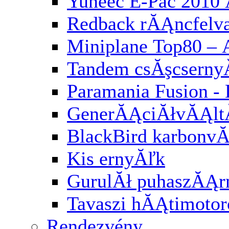
Yuneec E-Pac 2010 
Redback rĂĄncfelv
Miniplane Top80 – 
Tandem csĂşcserny
Paramania Fusion -
GenerĂĄciĂłvĂĄl
BlackBird karbonv
Kis ernyĂľk
GurulĂł puhaszĂĄr
Tavaszi hĂĄtimotor
Rendezvény