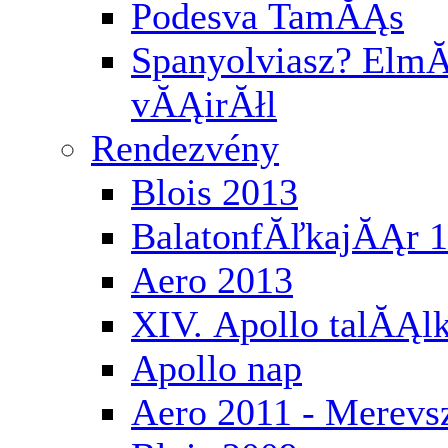
Podesva TamĂĄs
Spanyolviasz? ElmĂ
vĂĄirĂłl
Rendezvény
Blois 2013
BalatonfĂľkajĂĄr 
Aero 2013
XIV. Apollo talĂĄl
Apollo nap
Aero 2011 - Merev