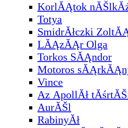
KorlĂĄtok nĂŠlkĂź
Totya
SmidrĂłczki ZoltĂ
LĂĄzĂĄr Olga
Torkos SĂĄndor
Motoros sĂĄrkĂĄny
Vince
Az ApollĂł tĂśrtĂŠ
AurĂŠl
RabinyĂł