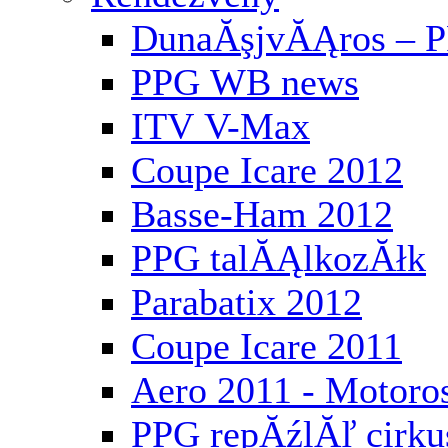
DunaĂşjvĂĄros – P
PPG WB news
ITV V-Max
Coupe Icare 2012
Basse-Ham 2012
PPG talĂĄlkozĂłk
Parabatix 2012
Coupe Icare 2011
Aero 2011 - Motoros
PPG repĂźlĂľ cirku