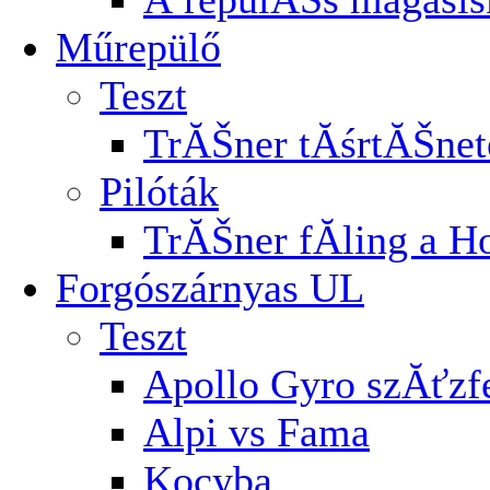
Műrepülő
Teszt
TrĂŠner tĂśrtĂŠnet
Pilóták
TrĂŠner fĂ­ling a H
Forgószárnyas UL
Teszt
Apollo Gyro szĂťz
Alpi vs Fama
Kocyba