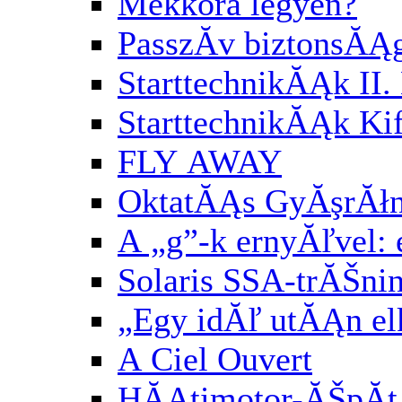
Mekkora legyen?
PasszĂ­v biztonsĂĄ
StarttechnikĂĄk II. 
StarttechnikĂĄk Kif
FLY AWAY
OktatĂĄs GyĂşrĂłn
A „g”-k ernyĂľvel:
Solaris SSA-trĂŠni
„Egy idĂľ utĂĄn el
A Ciel Ouvert
HĂĄtimotor-ĂŠpĂ­