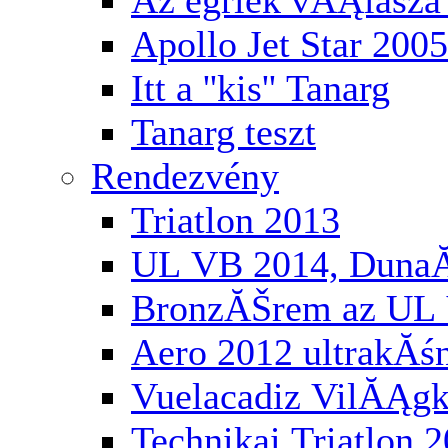
Az egriek vĂĄlasza 
Apollo Jet Star 2005
Itt a ''kis'' Tanarg
Tanarg teszt
Rendezvény
Triatlon 2013
UL VB 2014, Duna
BronzĂŠrem az UL 
Aero 2012 ultrakĂś
Vuelacadiz VilĂĄg
Technikai Triatlon 