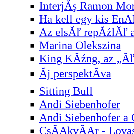
InterjĂş Ramon Mori
Ha kell egy kis E
Az elsĂľ repĂźlĂľ af
Marina Olekszina
King KĂźng, az „Ăľ
Ăj perspektĂ­va
Sitting Bull
Andi Siebenhofer
Andi Siebenhofer a
CsĂĄkvĂĄr - Lovasb