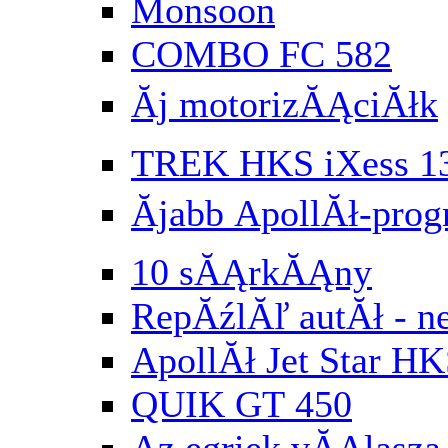
Monsoon
COMBO FC 582
Ăj motorizĂĄciĂłk
TREK HKS iXess 1
Ăjabb ApollĂł-pr
10 sĂĄrkĂĄny
RepĂźlĂľ autĂł - n
ApollĂł Jet Star HK
QUIK GT 450