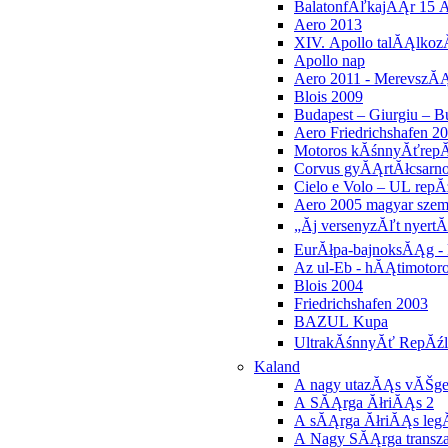
BalatonfĂľkajĂĄr 15 
Aero 2013
XIV. Apollo talĂĄlkoz
Apollo nap
Aero 2011 - MerevszĂ
Blois 2009
Budapest – Giurgiu – B
Aero Friedrichshafen 2
Motoros kĂśnnyĂťrep
Corvus gyĂĄrtĂłcsarn
Cielo e Volo – UL rep
Aero 2005 magyar sze
„Ăj versenyzĂľt nyert
EurĂłpa-bajnoksĂĄg - 
Az ul-Eb - hĂĄtimotor
Blois 2004
Friedrichshafen 2003
BAZUL Kupa
UltrakĂśnnyĂť RepĂźlĂ
Kaland
A nagy utazĂĄs vĂŠg
A SĂĄrga ĂłriĂĄs 2
A sĂĄrga ĂłriĂĄs legĂ
A Nagy SĂĄrga transza