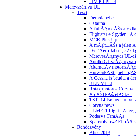
ITV Pil-PIT 3
Merevszárnyú UL
Teszt
Demoichelle
Catalina
A fullĂĄnk ĂŠs a csill
Flightstar e-Spyder - A 
MCR Pick Up
A mĂşlt...ĂŠs a jelen 
Dyn’Aero Jabiru, 227 kg
MerevszĂĄrnyas UL-e
Apollo G1 szĂĄrnyvar
AlternatĂ­v motorizĂĄc
HuszonkĂŠt „uel” -gĂ
A Cessna is beadta a de
KLN VL–3
Rotax motoros Corvus
A cĂŠl kĂśzelĂŠben
TST–14 Bonus – ultra
Corvus news
ULM G1 Light– A leggy
Podesva TamĂĄs
Spanyolviasz? ElmĂŠlk
Rendezvény
Blois 2013