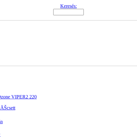
Keresés:
Ozone VIPER2 220
ĂŠcsett
śn
E