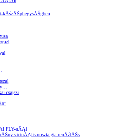
trĂĄrĂłl
yi-kĂśzĂŠphegysĂŠgben
zusa
orazi
l
val
.
sszal
Rgy…
ai csajszi
lt”
TAI FLY-nĂĄl
Šny vicinĂĄlis nosztalgia repĂźlĂŠs