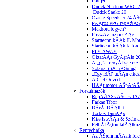
Parajet
Dudek Nucleon WRC 2
Dudek Snake 20
Ozone Speedster 24 ĂŠs
PĂĄros PPG repĂźlĂŠ
Mekkora legyen?
PasszĂ­v biztonsĂĄg
StarttechnikĂĄk II. Moto
StarttechnikĂĄk Kiford
FLY AWAY
OktatĂĄs GyĂşrĂłn 2
A „g”-k ernyĂľvel: es
Solaris SSA-trĂŠning
„Egy idĂľ utĂĄn elkez
A Ciel Ouvert
HĂĄtimotor-ĂŠpĂ­tĂŠ
Forgalmazók
RepĂźlĂŠs ĂŠs csalĂ
Farkas Tibor
BĂ­rĂł BĂĄlint
Torkos TamĂĄs
Kiss IstvĂĄn & Szalm
FelhĂľĂşton talĂĄlkoz
Reptechnika
Az ĂŠrem mĂĄsik fele