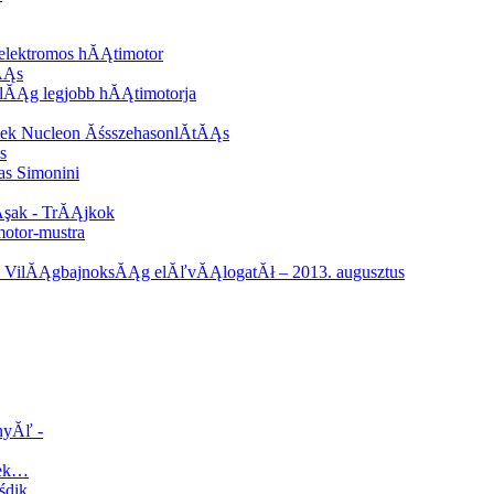
elektromos hĂĄtimotor
ĂĄs
ilĂĄg legjobb hĂĄtimotorja
dek Nucleon ĂśsszehasonlĂ­tĂĄs
s
s Simonini
şak - TrĂĄjkok
otor-mustra
VilĂĄgbajnoksĂĄg elĂľvĂĄlogatĂł – 2013. augusztus
nyĂľ -
tek…
Ăśdik…