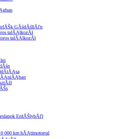
Ągban
ĂśtelĂŠk GĂśdĂśllĂľn
os talĂĄlkozĂł
oros talĂĄlkozĂł
lni
ldĂśn
dĂ­tĂĄsa
bĂĄniĂĄban
sztĂźl
zĂŠs
eslapok ErdĂŠlybĂľl
0 000 km hĂĄtimotorral