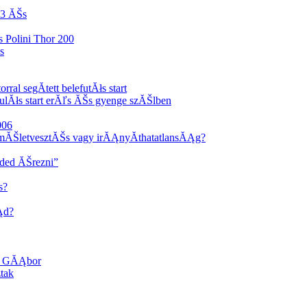
3 ĂŠs
 Polini Thor 200
s
rral segĂ­tett belefutĂłs start
ulĂłs start erĂľs ĂŠs gyenge szĂŠlben
006
zmĂŠletvesztĂŠs vagy irĂĄnyĂ­thatatlansĂĄg?
ded ĂŠrezni”
s?
Ąd?
a GĂĄbor
tak