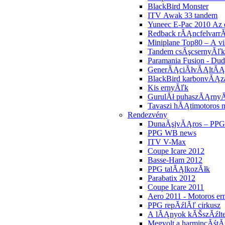
BlackBird Monster
ITV Awak 33 tandem
Yuneec E-Pac 2010 Az 
Redback rĂĄncfelvarr
Miniplane Top80 – A v
Tandem csĂşcsernyĂľk
Paramania Fusion - Du
GenerĂĄciĂłvĂĄltĂĄ
BlackBird karbonvĂĄza
Kis ernyĂľk
GurulĂł puhaszĂĄrnyĂ
Tavaszi hĂĄtimotoros m
Rendezvény
DunaĂşjvĂĄros – PPG 
PPG WB news
ITV V-Max
Coupe Icare 2012
Basse-Ham 2012
PPG talĂĄlkozĂłk
Parabatix 2012
Coupe Icare 2011
Aero 2011 - Motoros er
PPG repĂźlĂľ cirkusz
A lĂĄnyok kĂŠszĂźl
Megvolt a harmincĂśt