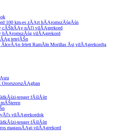
dok
ord 100 km-es zĂĄrt hĂĄromszĂśgĂśn
 cĂŠltĂĄv nĂľi vilĂĄgrekord
y hĂĄromszĂśg vilĂĄgrekord
lĂĄg tetejĂŠn
 ĂłceĂĄn felett RamĂłn Morillas Ăşj vilĂĄgrekordja
Ąsra
k OrorszorszĂĄgban
ldkĂśzi-tenger fĂślĂśtt
 mĂŠteren
Šn
nyĂľs vilĂĄgrekordok
ldkĂśzi-tenger fĂślĂśtt
ros magassĂĄgi vilĂĄgrekord