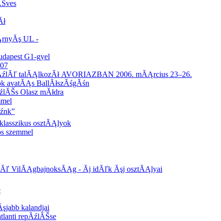
ĂŠves
Ăł
ĄrnyĂş UL -
udapest G1-gyel
007
ĂźlĂľ talĂĄlkozĂł AVORIAZBAN 2006. mĂĄrcius 23–26.
ok avatĂĄs BallĂłszĂśgĂśn
ĂźlĂŠs Olasz mĂłdra
mmel
Ăźnk”
klasszikus osztĂĄlyok
os szemmel
ľ VilĂĄgbajnoksĂĄg - Ăj idĂľk Ăşj osztĂĄlyai
e
şjabb kalandjai
tlanti repĂźlĂŠse