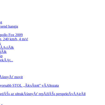
ag
csend hangja
Apollo Fox 2009
, 240 km/h, 4 m/s!
k
iĂĄciĂłk
iĂłk
Šp
rekĂĄt...
kĂśnnyĂť movit
orsabb STOL ,,ĂłcsĂ­tott” vĂĄltozata
edĂŠs az ultrakĂśnnyĂť repĂźlĂŠs perspektĂ­vĂĄirĂłl