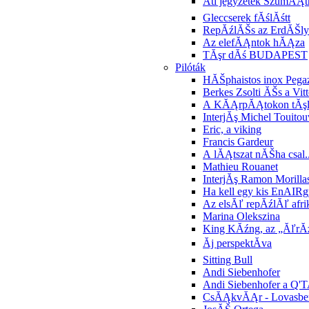
Ăti jegyzetek SzumĂĄ
Gleccserek fĂślĂśtt
RepĂźlĂŠs az ErdĂŠl
Az elefĂĄntok hĂĄza
TĂşr dĂś BUDAPEST
Pilóták
HĂŠphaistos inox Pega
Berkes Zsolti ĂŠs a Vitt
A KĂĄrpĂĄtokon tĂş
InterjĂş Michel Touitou
Eric, a viking
Francis Gardeur
A lĂĄtszat nĂŠha csal..
Mathieu Rouanet
InterjĂş Ramon Morilla
Ha kell egy kis EnAI
Az elsĂľ repĂźlĂľ afrik
Marina Olekszina
King KĂźng, az „ĂľrĂź
Ăj perspektĂ­va
Sitting Bull
Andi Siebenhofer
Andi Siebenhofer a Q'
CsĂĄkvĂĄr - LovasberĂ