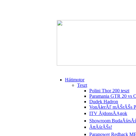
Hátimotor
Teszt
Polini Thor 200 teszt
Paramania GTR 20 vs 
Dudek Hadron
VonĂłerĂľ mĂŠrĂŠs P
ITV ĂjdonsĂĄgok
Showroom BudaĂśrsĂ
ĂttĂśrĂŠs!
Parapower Redback M