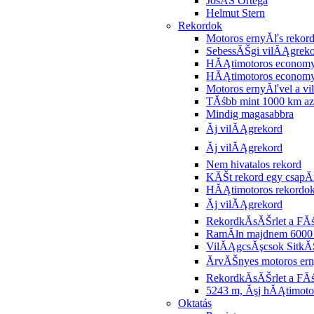
JosĂŠ Ortega
Helmut Stern
Rekordok
Motoros ernyĂľs rekor
SebessĂŠgi vilĂĄgrek
HĂĄtimotoros economy
HĂĄtimotoros econom
Motoros ernyĂľvel a vi
TĂśbb mint 1000 km az
Mindig magasabbra
Ăj vilĂĄgrekord
Ăj vilĂĄgrekord
Nem hivatalos rekord
KĂŠt rekord egy csapĂ
HĂĄtimotoros rekordo
Ăj vilĂĄgrekord
RekordkĂ­sĂŠrlet a FĂś
RamĂłn majdnem 6000
VilĂĄgcsĂşcsok SitkĂ
ĂrvĂŠnyes motoros er
RekordkĂ­sĂŠrlet a FĂś
5243 m, Ăşj hĂĄtimoto
Oktatás