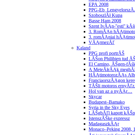
EPA 2008
PPG-Eb LengyelorszĂ
SzoboszlĂł Kupa
Basse Ham 2008
Szent IvĂĄn-''esti'' k
3. RomĂĄn hĂĄtimotor
3. romĂĄniai hĂĄtimot
VĂĄrmezĂľ
Kaland
PPG profi portrĂŠ
LĂŠon Philibien tud ĂŠ
El Camino, ĂŠgen-fĂś
A MeteĂłrĂĄk meghĂł
HĂĄtimotorozĂĄs Al
FranciaorszĂĄgon kere
TĂŠli motoros ernyĂľ
Hol van az a nyĂĄr…
Skycar
Budapest–Bamako
Syria in the Sky Eyes
LĂŠgbĂľl kapott kĂŠp
IstenszĂŠke expressz
MadagaszkĂĄr
Monaco–Peking 2008, 1