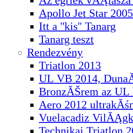
Az egriek vĂĄlasza 
Apollo Jet Star 2005
Itt a ''kis'' Tanarg
Tanarg teszt
Rendezvény
Triatlon 2013
UL VB 2014, Duna
BronzĂŠrem az UL 
Aero 2012 ultrakĂś
Vuelacadiz VilĂĄg
Technikai Triatlon 