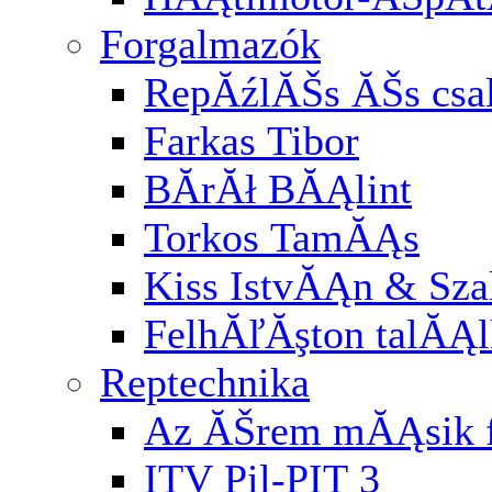
Forgalmazók
RepĂźlĂŠs ĂŠs cs
Farkas Tibor
BĂ­rĂł BĂĄlint
Torkos TamĂĄs
Kiss IstvĂĄn & Sz
FelhĂľĂşton talĂĄl
Reptechnika
Az ĂŠrem mĂĄsik f
ITV Pil-PIT 3