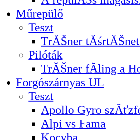
Műrepülő
Teszt
TrĂŠner tĂśrtĂŠnet
Pilóták
TrĂŠner fĂ­ling a H
Forgószárnyas UL
Teszt
Apollo Gyro szĂťz
Alpi vs Fama
Kocyba