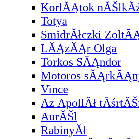
KorlĂĄtok nĂŠlkĂź
Totya
SmidrĂłczki ZoltĂ
LĂĄzĂĄr Olga
Torkos SĂĄndor
Motoros sĂĄrkĂĄny
Vince
Az ApollĂł tĂśrtĂŠ
AurĂŠl
RabinyĂł