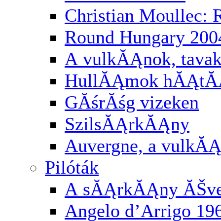
Christian Moullec:
Round Hungary 200
A vulkĂĄnok, tavak
HullĂĄmok hĂĄtĂĄ
GĂśrĂśg vizeken
SzilsĂĄrkĂĄny
Auvergne, a vulkĂĄ
Pilóták
A sĂĄrkĂĄny ĂŠv
Angelo d’Arrigo 19