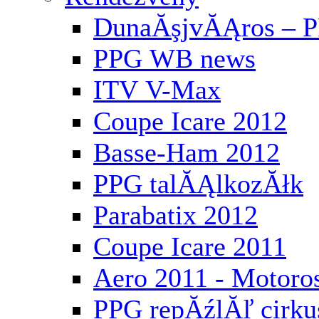
DunaĂşjvĂĄros – P
PPG WB news
ITV V-Max
Coupe Icare 2012
Basse-Ham 2012
PPG talĂĄlkozĂłk
Parabatix 2012
Coupe Icare 2011
Aero 2011 - Motoros
PPG repĂźlĂľ cirku