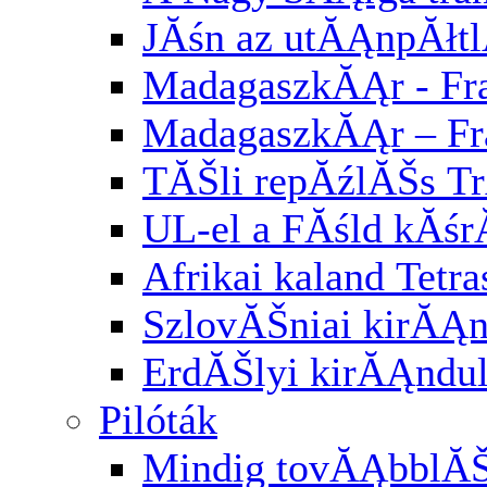
JĂśn az utĂĄnpĂłt
MadagaszkĂĄr - Fra
MadagaszkĂĄr – Fr
TĂŠli repĂźlĂŠs Tr
UL-el a FĂśld kĂśr
Afrikai kaland Tetra
SzlovĂŠniai kirĂĄ
ErdĂŠlyi kirĂĄndu
Pilóták
Mindig tovĂĄbblĂ