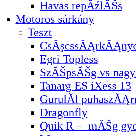
Havas repĂźlĂŠs
Motoros sárkány
Teszt
CsĂşcssĂĄrkĂĄnyo
Egri Topless
SzĂŠpsĂŠg vs nagy 
Tanarg ES iXess 13
GurulĂł puhaszĂĄ
Dragonfly
Quik R – mĂŠg gyo