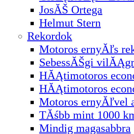
JosĂŠ Ortega
Helmut Stern
Rekordok
Motoros ernyĂľs re
SebessĂŠgi vilĂĄg
HĂĄtimotoros econ
HĂĄtimotoros eco
Motoros ernyĂľvel 
TĂśbb mint 1000 km
Mindig magasabbra