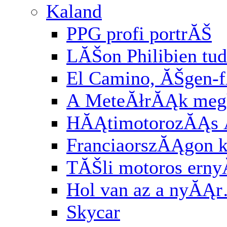
Kaland
PPG profi portrĂŠ
LĂŠon Philibien tud
El Camino, ĂŠgen-
A MeteĂłrĂĄk meg
HĂĄtimotorozĂĄs
FranciaorszĂĄgon k
TĂŠli motoros ern
Hol van az a nyĂĄ
Skycar