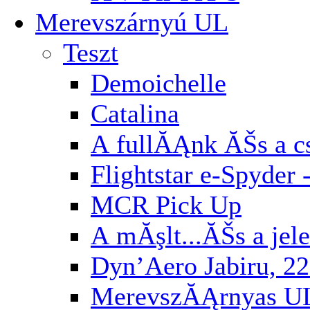
Merevszárnyú UL
Teszt
Demoichelle
Catalina
A fullĂĄnk ĂŠs a cs
Flightstar e-Spyder 
MCR Pick Up
A mĂşlt...ĂŠs a jel
Dyn’Aero Jabiru, 22
MerevszĂĄrnyas U