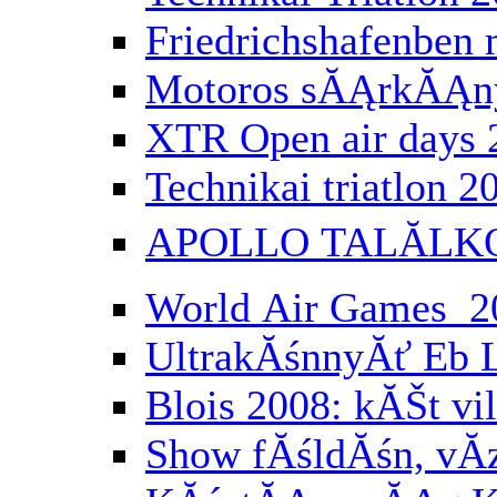
Friedrichshafenbe
Motoros sĂĄrkĂĄny
XTR Open air days 
Technikai triatlon 2
APOLLO TALĂLK
World Air Games 2
UltrakĂśnnyĂť Eb 
Blois 2008: kĂŠt vi
Show fĂśldĂśn, vĂ­