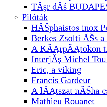
TĂşr dĂś BUDAPE
Pilóták
HĂŠphaistos inox P
Berkes Zsolti ĂŠs a 
A KĂĄrpĂĄtokon t
InterjĂş Michel Tou
Eric, a viking
Francis Gardeur
A lĂĄtszat nĂŠha cs
Mathieu Rouanet