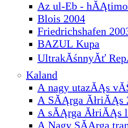
Az ul-Eb - hĂĄtimo
Blois 2004
Friedrichshafen 200
BAZUL Kupa
UltrakĂśnnyĂť RepĂ
Kaland
A nagy utazĂĄs vĂ
A SĂĄrga ĂłriĂĄs 
A sĂĄrga ĂłriĂĄs l
A Nagy SĂĄrga tran