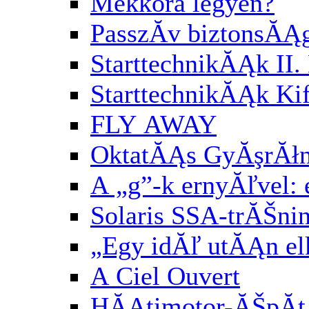
Mekkora legyen?
PasszĂ­v biztonsĂĄ
StarttechnikĂĄk II. 
StarttechnikĂĄk Kif
FLY AWAY
OktatĂĄs GyĂşrĂłn
A „g”-k ernyĂľvel:
Solaris SSA-trĂŠni
„Egy idĂľ utĂĄn el
A Ciel Ouvert
HĂĄtimotor-ĂŠpĂ­