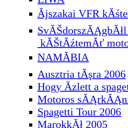
Ăjszakai VFR kĂś
SvĂŠdorszĂĄgbĂłl a
kĂŠtĂźtemĂť moto
NAMĂBIA
Ausztria tĂşra 2006
Hogy Ă­zlett a spaget
Motoros sĂĄrkĂĄnn
Spagetti Tour 2006
MarokkĂł 2005