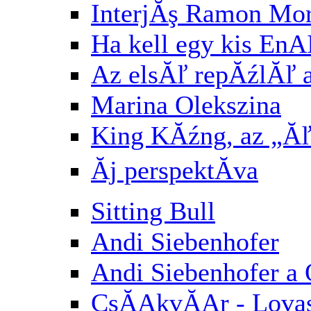
InterjĂş Ramon Mori
Ha kell egy kis E
Az elsĂľ repĂźlĂľ af
Marina Olekszina
King KĂźng, az „Ăľ
Ăj perspektĂ­va
Sitting Bull
Andi Siebenhofer
Andi Siebenhofer a
CsĂĄkvĂĄr - Lovasb