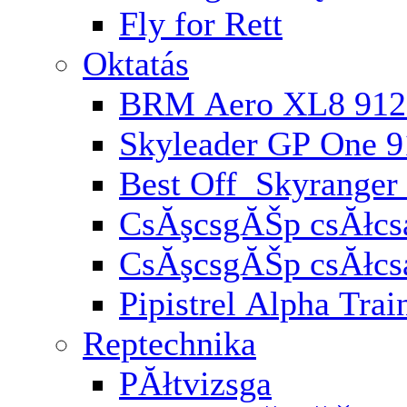
Fly for Rett
Oktatás
BRM Aero XL8 912
Skyleader GP One 
Best Off Skyranger
CsĂşcsgĂŠp csĂłcsa
CsĂşcsgĂŠp csĂłcs
Pipistrel Alpha Trai
Reptechnika
PĂłtvizsga