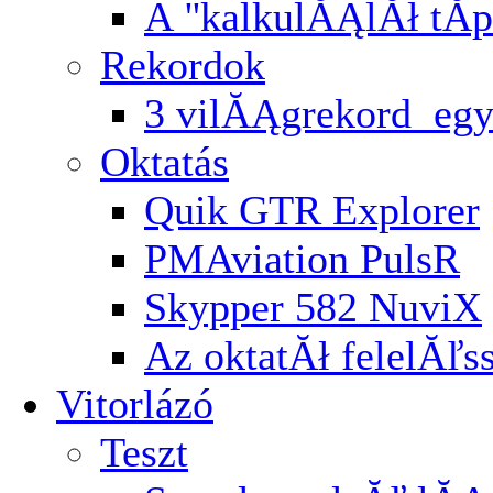
A ''kalkulĂĄlĂł tĂ­p
Rekordok
3 vilĂĄgrekord egy
Oktatás
Quik GTR Explorer
PMAviation PulsR
Skypper 582 NuviX
Az oktatĂł felelĂľ
Vitorlázó
Teszt