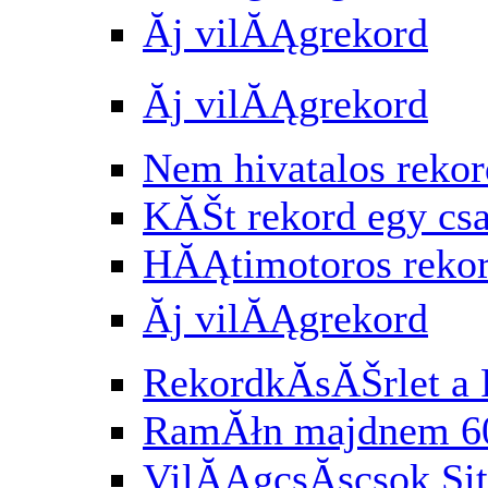
Ăj vilĂĄgrekord
Ăj vilĂĄgrekord
Nem hivatalos rekor
KĂŠt rekord egy cs
HĂĄtimotoros reko
Ăj vilĂĄgrekord
RekordkĂ­sĂŠrlet a 
RamĂłn majdnem 6
VilĂĄgcsĂşcsok Si