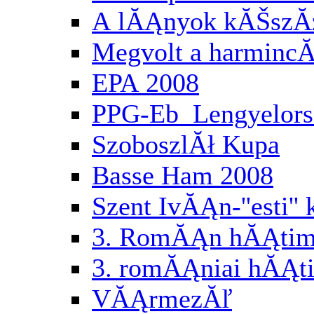
A lĂĄnyok kĂŠszĂ
Megvolt a harminc
EPA 2008
PPG-Eb Lengyelor
SzoboszlĂł Kupa
Basse Ham 2008
Szent IvĂĄn-''esti'
3. RomĂĄn hĂĄtimo
3. romĂĄniai hĂĄti
VĂĄrmezĂľ