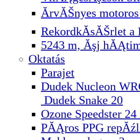
ĂrvĂŠnyes motoros
RekordkĂ­sĂŠrlet a 
5243 m, Ăşj hĂĄti
Oktatás
Parajet
Dudek Nucleon WR
Dudek Snake 20
Ozone Speedster 24 
PĂĄros PPG repĂź