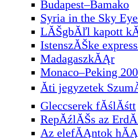
Budapest–Bamako
Syria in the Sky Eye
LĂŠgbĂľl kapott k
IstenszĂŠke express
MadagaszkĂĄr
Monaco–Peking 200
Ăti jegyzetek Szu
Gleccserek fĂślĂśtt
RepĂźlĂŠs az Erd
Az elefĂĄntok hĂĄ