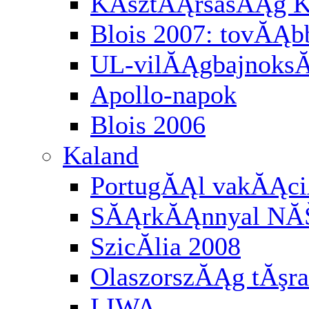
KĂśztĂĄrsasĂĄg K
Blois 2007: tovĂĄbb
UL-vilĂĄgbajnoksĂĄ
Apollo-napok
Blois 2006
Kaland
PortugĂĄl vakĂĄci
SĂĄrkĂĄnnyal NĂ
SzicĂ­lia 2008
OlaszorszĂĄg tĂşra
LIWA