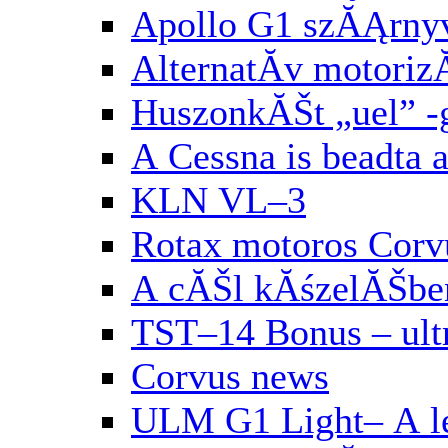
Apollo G1 szĂĄrny
AlternatĂ­v motori
HuszonkĂŠt „uel” 
A Cessna is beadta 
KLN VL–3
Rotax motoros Corv
A cĂŠl kĂśzelĂŠbe
TST–14 Bonus – ul
Corvus news
ULM G1 Light– A le