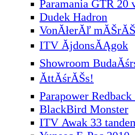
Paramania GTR 20 
Dudek Hadron
VonĂłerĂľ mĂŠrĂŠs
ITV ĂjdonsĂĄgok
Showroom BudaĂśr
ĂttĂśrĂŠs!
Parapower Redbac
BlackBird Monster
ITV Awak 33 tande