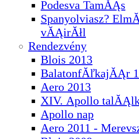
Podesva TamĂĄs
Spanyolviasz? ElmĂ
vĂĄirĂłl
Rendezvény
Blois 2013
BalatonfĂľkajĂĄr 
Aero 2013
XIV. Apollo talĂĄl
Apollo nap
Aero 2011 - Merev