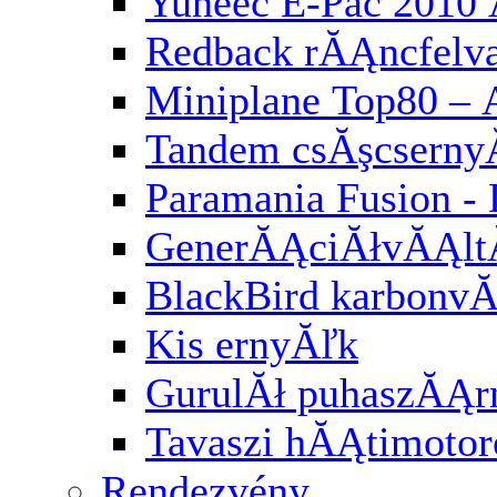
Yuneec E-Pac 2010 
Redback rĂĄncfelv
Miniplane Top80 – 
Tandem csĂşcserny
Paramania Fusion -
GenerĂĄciĂłvĂĄl
BlackBird karbonv
Kis ernyĂľk
GurulĂł puhaszĂĄr
Tavaszi hĂĄtimotor
Rendezvény