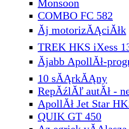
Monsoon
COMBO FC 582
Ăj motorizĂĄciĂłk
TREK HKS iXess 1
Ăjabb ApollĂł-pr
10 sĂĄrkĂĄny
RepĂźlĂľ autĂł - n
ApollĂł Jet Star HK
QUIK GT 450