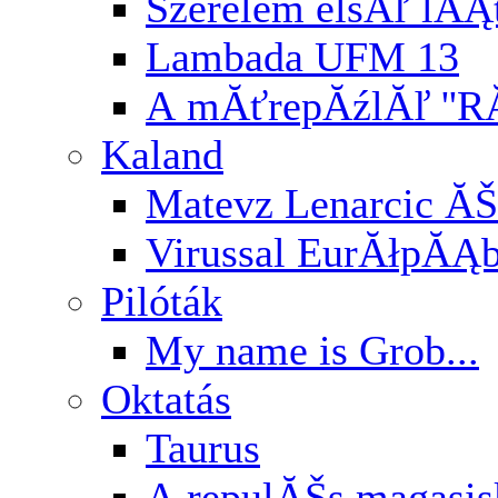
Szerelem elsĂľ lĂĄ
Lambada UFM 13
A mĂťrepĂźlĂľ ''RĂ
Kaland
Matevz Lenarcic ĂŠ
Virussal EurĂłpĂĄ
Pilóták
My name is Grob...
Oktatás
Taurus
A repulĂŠs magasi