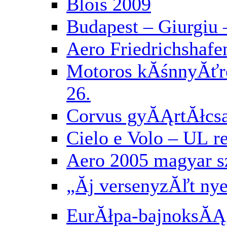
Blois 2009
Budapest – Giurgiu 
Aero Friedrichshafe
Motoros kĂśnnyĂť
26.
Corvus gyĂĄrtĂłcs
Cielo e Volo – UL 
Aero 2005 magyar 
„Ăj versenyzĂľt ny
EurĂłpa-bajnoksĂĄg