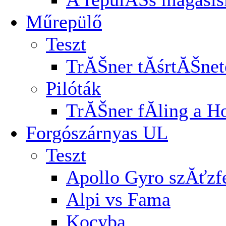
Műrepülő
Teszt
TrĂŠner tĂśrtĂŠnet
Pilóták
TrĂŠner fĂ­ling a H
Forgószárnyas UL
Teszt
Apollo Gyro szĂťz
Alpi vs Fama
Kocyba