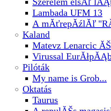
Szerelem elsĂľ lĂĄ
Lambada UFM 13
A mĂťrepĂźlĂľ ''RĂ
Kaland
Matevz Lenarcic ĂŠ
Virussal EurĂłpĂĄ
Pilóták
My name is Grob...
Oktatás
Taurus
A repulĂŠs magasi