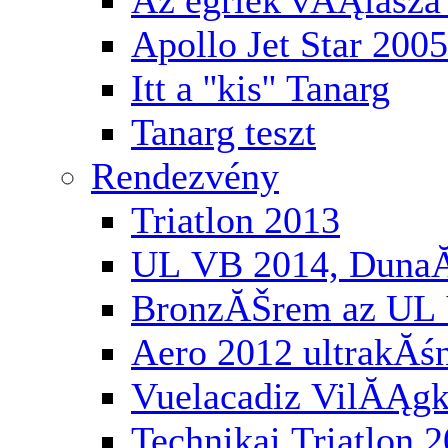
Az egriek vĂĄlasza 
Apollo Jet Star 2005
Itt a ''kis'' Tanarg
Tanarg teszt
Rendezvény
Triatlon 2013
UL VB 2014, Duna
BronzĂŠrem az UL 
Aero 2012 ultrakĂś
Vuelacadiz VilĂĄg
Technikai Triatlon 