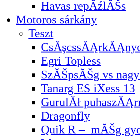
Havas repĂźlĂŠs
Motoros sárkány
Teszt
CsĂşcssĂĄrkĂĄnyo
Egri Topless
SzĂŠpsĂŠg vs nagy 
Tanarg ES iXess 13
GurulĂł puhaszĂĄ
Dragonfly
Quik R – mĂŠg gyo