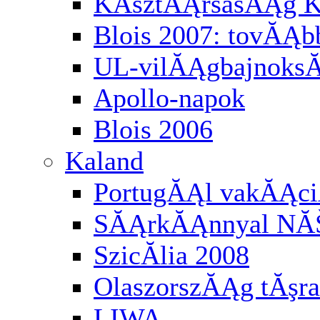
KĂśztĂĄrsasĂĄg K
Blois 2007: tovĂĄbb
UL-vilĂĄgbajnoksĂĄ
Apollo-napok
Blois 2006
Kaland
PortugĂĄl vakĂĄci
SĂĄrkĂĄnnyal NĂ
SzicĂ­lia 2008
OlaszorszĂĄg tĂşra
LIWA