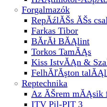
Forgalmazók
RepĂźlĂŠs ĂŠs cs
Farkas Tibor
BĂ­rĂł BĂĄlint
Torkos TamĂĄs
Kiss IstvĂĄn & Sz
FelhĂľĂşton talĂĄl
Reptechnika
Az ĂŠrem mĂĄsik f
ITV Pil-PIT 3