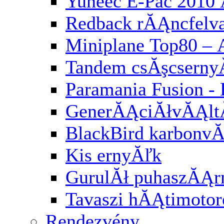
Yuneec E-Pac 2010 
Redback rĂĄncfelv
Miniplane Top80 – 
Tandem csĂşcserny
Paramania Fusion -
GenerĂĄciĂłvĂĄl
BlackBird karbonv
Kis ernyĂľk
GurulĂł puhaszĂĄr
Tavaszi hĂĄtimotor
Rendezvény