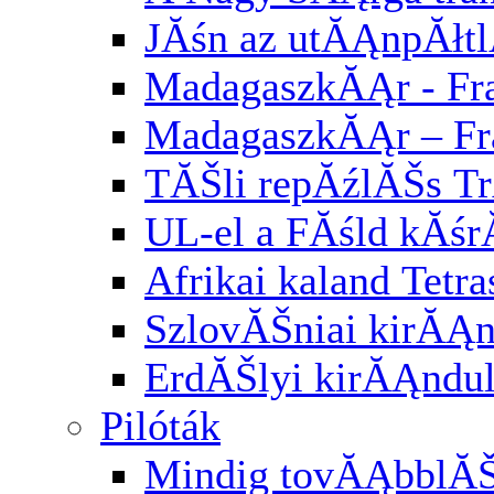
JĂśn az utĂĄnpĂłt
MadagaszkĂĄr - Fra
MadagaszkĂĄr – Fr
TĂŠli repĂźlĂŠs Tr
UL-el a FĂśld kĂśr
Afrikai kaland Tetra
SzlovĂŠniai kirĂĄ
ErdĂŠlyi kirĂĄndu
Pilóták
Mindig tovĂĄbblĂ