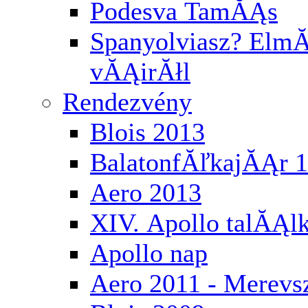
Podesva TamĂĄs
Spanyolviasz? ElmĂ
vĂĄirĂłl
Rendezvény
Blois 2013
BalatonfĂľkajĂĄr 
Aero 2013
XIV. Apollo talĂĄl
Apollo nap
Aero 2011 - Merev