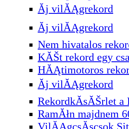
Ăj vilĂĄgrekord
Ăj vilĂĄgrekord
Nem hivatalos rekor
KĂŠt rekord egy cs
HĂĄtimotoros reko
Ăj vilĂĄgrekord
RekordkĂ­sĂŠrlet a 
RamĂłn majdnem 6
VilĂĄgcsĂşcsok Si