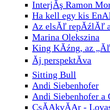
InterjĂş Ramon Mori
Ha kell egy kis E
Az elsĂľ repĂźlĂľ af
Marina Olekszina
King KĂźng, az „Ăľ
Ăj perspektĂ­va
Sitting Bull
Andi Siebenhofer
Andi Siebenhofer a
CsĂĄkvĂĄr - Lovasb