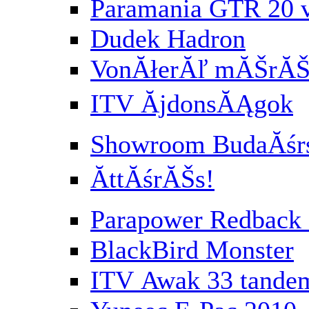
Paramania GTR 20 
Dudek Hadron
VonĂłerĂľ mĂŠrĂŠs
ITV ĂjdonsĂĄgok
Showroom BudaĂśr
ĂttĂśrĂŠs!
Parapower Redbac
BlackBird Monster
ITV Awak 33 tande