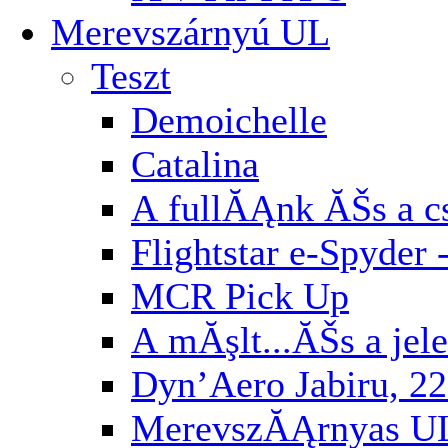
Merevszárnyú UL
Teszt
Demoichelle
Catalina
A fullĂĄnk ĂŠs a cs
Flightstar e-Spyder 
MCR Pick Up
A mĂşlt...ĂŠs a jel
Dyn’Aero Jabiru, 22
MerevszĂĄrnyas U