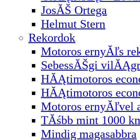
JosĂŠ Ortega
Helmut Stern
Rekordok
Motoros ernyĂľs re
SebessĂŠgi vilĂĄg
HĂĄtimotoros econ
HĂĄtimotoros eco
Motoros ernyĂľvel 
TĂśbb mint 1000 km
Mindig magasabbra