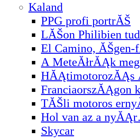
Kaland
PPG profi portrĂŠ
LĂŠon Philibien tud
El Camino, ĂŠgen-
A MeteĂłrĂĄk meg
HĂĄtimotorozĂĄs
FranciaorszĂĄgon k
TĂŠli motoros ern
Hol van az a nyĂĄ
Skycar