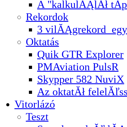
A ''kalkulĂĄlĂł tĂ­p
Rekordok
3 vilĂĄgrekord egy
Oktatás
Quik GTR Explorer
PMAviation PulsR
Skypper 582 NuviX
Az oktatĂł felelĂľ
Vitorlázó
Teszt