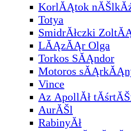
KorlĂĄtok nĂŠlkĂź
Totya
SmidrĂłczki ZoltĂ
LĂĄzĂĄr Olga
Torkos SĂĄndor
Motoros sĂĄrkĂĄny
Vince
Az ApollĂł tĂśrtĂŠ
AurĂŠl
RabinyĂł