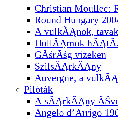
Christian Moullec:
Round Hungary 200
A vulkĂĄnok, tavak
HullĂĄmok hĂĄtĂĄ
GĂśrĂśg vizeken
SzilsĂĄrkĂĄny
Auvergne, a vulkĂĄ
Pilóták
A sĂĄrkĂĄny ĂŠv
Angelo d’Arrigo 19