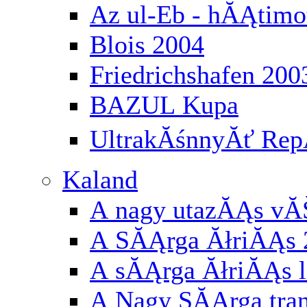
Az ul-Eb - hĂĄtimo
Blois 2004
Friedrichshafen 200
BAZUL Kupa
UltrakĂśnnyĂť RepĂ
Kaland
A nagy utazĂĄs vĂ
A SĂĄrga ĂłriĂĄs 
A sĂĄrga ĂłriĂĄs l
A Nagy SĂĄrga tran