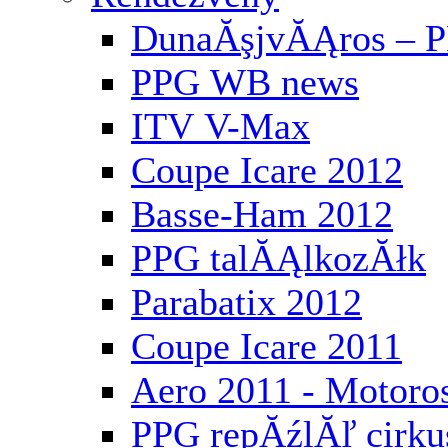
DunaĂşjvĂĄros – P
PPG WB news
ITV V-Max
Coupe Icare 2012
Basse-Ham 2012
PPG talĂĄlkozĂłk
Parabatix 2012
Coupe Icare 2011
Aero 2011 - Motoros
PPG repĂźlĂľ cirku