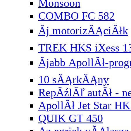
Monsoon
COMBO FC 582
Ăj motorizĂĄciĂłk
TREK HKS iXess 1
Ăjabb ApollĂł-pr
10 sĂĄrkĂĄny
RepĂźlĂľ autĂł - n
ApollĂł Jet Star HK
QUIK GT 450