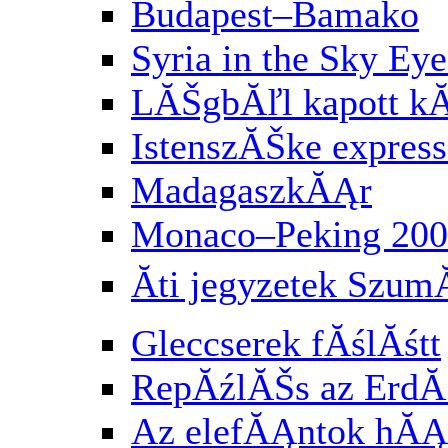
Budapest–Bamako
Syria in the Sky Eye
LĂŠgbĂľl kapott k
IstenszĂŠke express
MadagaszkĂĄr
Monaco–Peking 200
Ăti jegyzetek Szu
Gleccserek fĂślĂśtt
RepĂźlĂŠs az Erd
Az elefĂĄntok hĂĄ