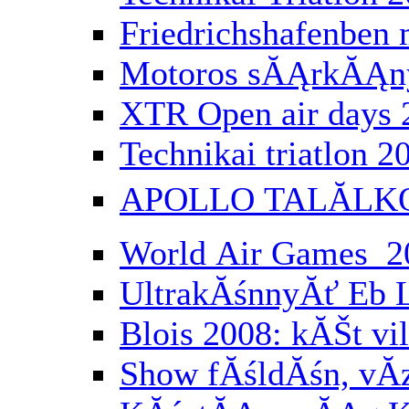
Friedrichshafenbe
Motoros sĂĄrkĂĄny
XTR Open air days 
Technikai triatlon 2
APOLLO TALĂLK
World Air Games 2
UltrakĂśnnyĂť Eb 
Blois 2008: kĂŠt vi
Show fĂśldĂśn, vĂ­