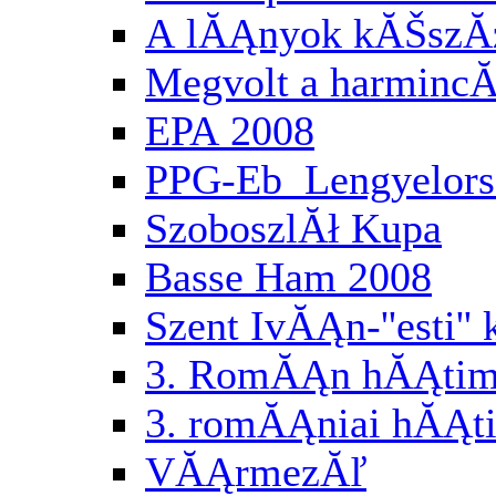
A lĂĄnyok kĂŠszĂ
Megvolt a harminc
EPA 2008
PPG-Eb Lengyelor
SzoboszlĂł Kupa
Basse Ham 2008
Szent IvĂĄn-''esti'
3. RomĂĄn hĂĄtimo
3. romĂĄniai hĂĄti
VĂĄrmezĂľ