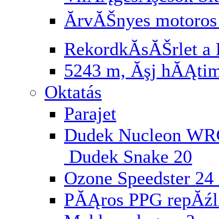
ĂrvĂŠnyes motoros
RekordkĂ­sĂŠrlet a 
5243 m, Ăşj hĂĄti
Oktatás
Parajet
Dudek Nucleon WR
Dudek Snake 20
Ozone Speedster 24 
PĂĄros PPG repĂź