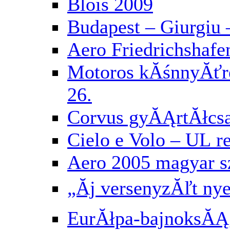
Blois 2009
Budapest – Giurgiu 
Aero Friedrichshafe
Motoros kĂśnnyĂť
26.
Corvus gyĂĄrtĂłcs
Cielo e Volo – UL 
Aero 2005 magyar 
„Ăj versenyzĂľt ny
EurĂłpa-bajnoksĂĄg