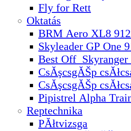
Fly for Rett
Oktatás
BRM Aero XL8 912
Skyleader GP One 
Best Off Skyranger
CsĂşcsgĂŠp csĂłcsa
CsĂşcsgĂŠp csĂłcs
Pipistrel Alpha Trai
Reptechnika
PĂłtvizsga