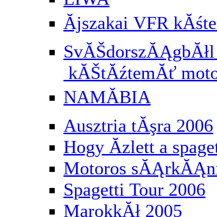
Ăjszakai VFR kĂś
SvĂŠdorszĂĄgbĂłl a
kĂŠtĂźtemĂť moto
NAMĂBIA
Ausztria tĂşra 2006
Hogy Ă­zlett a spaget
Motoros sĂĄrkĂĄnn
Spagetti Tour 2006
MarokkĂł 2005