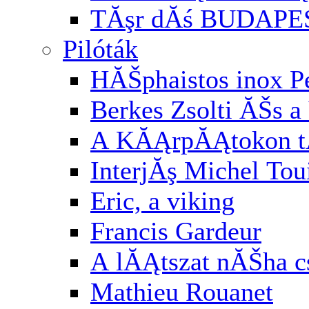
TĂşr dĂś BUDAPE
Pilóták
HĂŠphaistos inox P
Berkes Zsolti ĂŠs a 
A KĂĄrpĂĄtokon t
InterjĂş Michel Tou
Eric, a viking
Francis Gardeur
A lĂĄtszat nĂŠha cs
Mathieu Rouanet