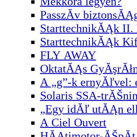
Mekkora legyen?
PasszĂ­v biztonsĂĄ
StarttechnikĂĄk II. 
StarttechnikĂĄk Kif
FLY AWAY
OktatĂĄs GyĂşrĂłn
A „g”-k ernyĂľvel:
Solaris SSA-trĂŠni
„Egy idĂľ utĂĄn el
A Ciel Ouvert
HĂĄtimotor-ĂŠpĂ­