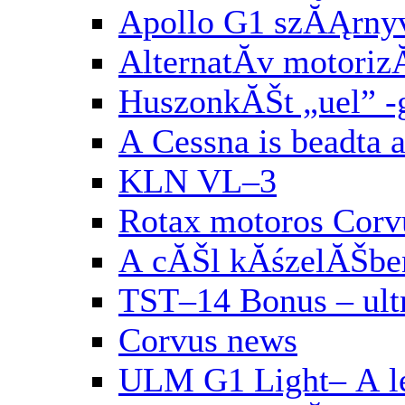
Apollo G1 szĂĄrny
AlternatĂ­v motori
HuszonkĂŠt „uel” 
A Cessna is beadta 
KLN VL–3
Rotax motoros Corv
A cĂŠl kĂśzelĂŠbe
TST–14 Bonus – ul
Corvus news
ULM G1 Light– A le