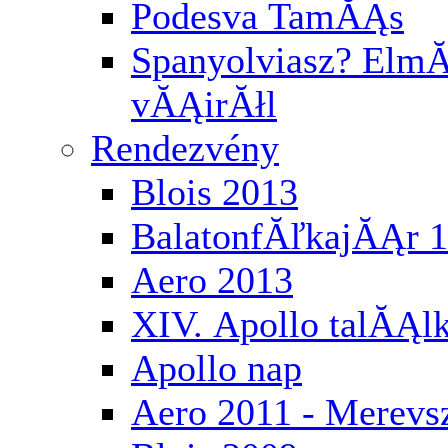
Podesva TamĂĄs
Spanyolviasz? ElmĂ
vĂĄirĂłl
Rendezvény
Blois 2013
BalatonfĂľkajĂĄr 
Aero 2013
XIV. Apollo talĂĄl
Apollo nap
Aero 2011 - Merev