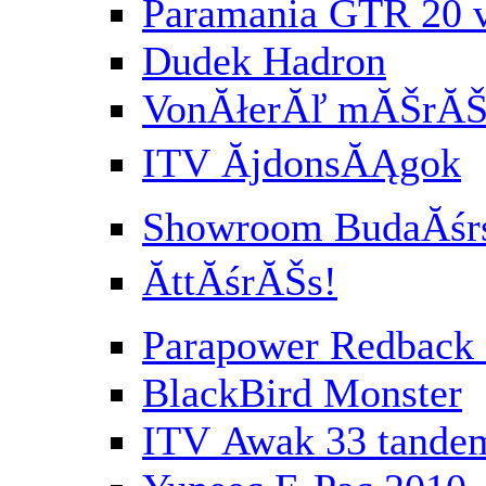
Paramania GTR 20 
Dudek Hadron
VonĂłerĂľ mĂŠrĂŠs
ITV ĂjdonsĂĄgok
Showroom BudaĂśr
ĂttĂśrĂŠs!
Parapower Redbac
BlackBird Monster
ITV Awak 33 tande