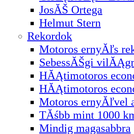
JosĂŠ Ortega
Helmut Stern
Rekordok
Motoros ernyĂľs re
SebessĂŠgi vilĂĄg
HĂĄtimotoros econ
HĂĄtimotoros eco
Motoros ernyĂľvel 
TĂśbb mint 1000 km
Mindig magasabbra