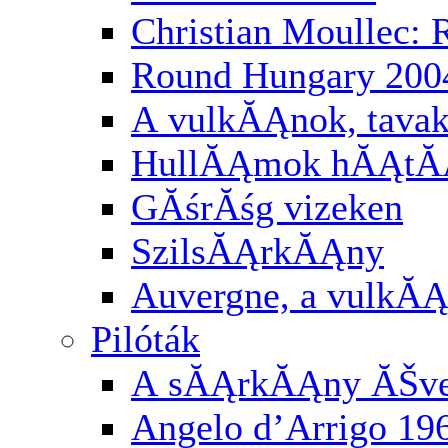
Christian Moullec:
Round Hungary 200
A vulkĂĄnok, tavak
HullĂĄmok hĂĄtĂĄ
GĂśrĂśg vizeken
SzilsĂĄrkĂĄny
Auvergne, a vulkĂĄ
Pilóták
A sĂĄrkĂĄny ĂŠv
Angelo d’Arrigo 19