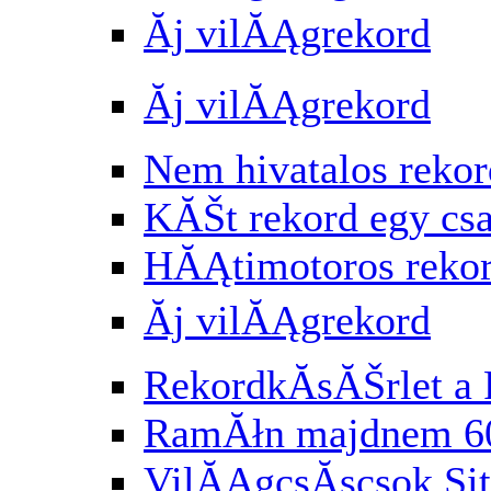
Ăj vilĂĄgrekord
Ăj vilĂĄgrekord
Nem hivatalos rekor
KĂŠt rekord egy cs
HĂĄtimotoros reko
Ăj vilĂĄgrekord
RekordkĂ­sĂŠrlet a 
RamĂłn majdnem 6
VilĂĄgcsĂşcsok Si