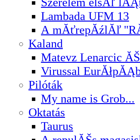
Szerelem elsĂľ lĂĄ
Lambada UFM 13
A mĂťrepĂźlĂľ ''RĂ
Kaland
Matevz Lenarcic ĂŠ
Virussal EurĂłpĂĄ
Pilóták
My name is Grob...
Oktatás
Taurus
A repulĂŠs magasi