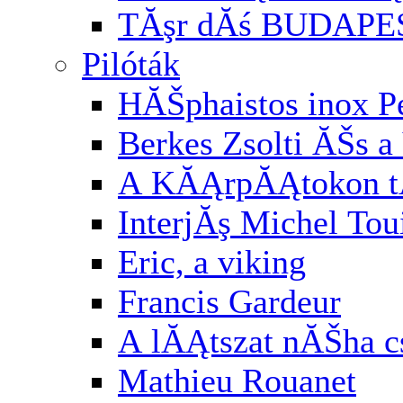
TĂşr dĂś BUDAPE
Pilóták
HĂŠphaistos inox P
Berkes Zsolti ĂŠs a 
A KĂĄrpĂĄtokon t
InterjĂş Michel Tou
Eric, a viking
Francis Gardeur
A lĂĄtszat nĂŠha cs
Mathieu Rouanet