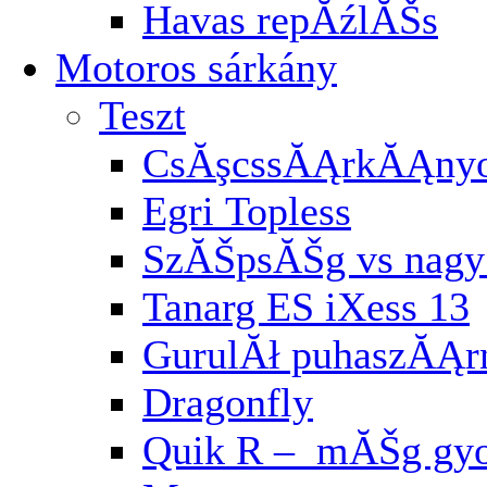
Havas repĂźlĂŠs
Motoros sárkány
Teszt
CsĂşcssĂĄrkĂĄnyo
Egri Topless
SzĂŠpsĂŠg vs nagy 
Tanarg ES iXess 13
GurulĂł puhaszĂĄ
Dragonfly
Quik R – mĂŠg gyo