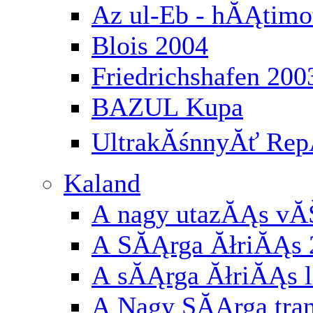
Az ul-Eb - hĂĄtimo
Blois 2004
Friedrichshafen 200
BAZUL Kupa
UltrakĂśnnyĂť RepĂ
Kaland
A nagy utazĂĄs vĂ
A SĂĄrga ĂłriĂĄs 
A sĂĄrga ĂłriĂĄs l
A Nagy SĂĄrga tran