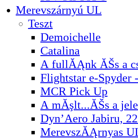
Merevszárnyú UL
Teszt
Demoichelle
Catalina
A fullĂĄnk ĂŠs a cs
Flightstar e-Spyder 
MCR Pick Up
A mĂşlt...ĂŠs a jel
Dyn’Aero Jabiru, 22
MerevszĂĄrnyas U