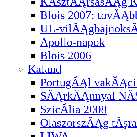
KĂśztĂĄrsasĂĄg K
Blois 2007: tovĂĄbb
UL-vilĂĄgbajnoksĂĄ
Apollo-napok
Blois 2006
Kaland
PortugĂĄl vakĂĄci
SĂĄrkĂĄnnyal NĂ
SzicĂ­lia 2008
OlaszorszĂĄg tĂşra
LIWA