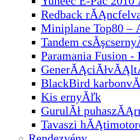
Yuneec E-Pac 2010 
Redback rĂĄncfelv
Miniplane Top80 – 
Tandem csĂşcserny
Paramania Fusion -
GenerĂĄciĂłvĂĄl
BlackBird karbonv
Kis ernyĂľk
GurulĂł puhaszĂĄr
Tavaszi hĂĄtimotor
Rendezvény