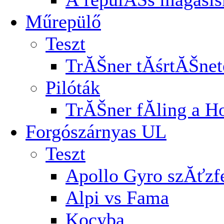
Műrepülő
Teszt
TrĂŠner tĂśrtĂŠnet
Pilóták
TrĂŠner fĂ­ling a H
Forgószárnyas UL
Teszt
Apollo Gyro szĂťz
Alpi vs Fama
Kocyba