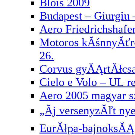
Blois 2009
Budapest – Giurgiu 
Aero Friedrichshafe
Motoros kĂśnnyĂť
26.
Corvus gyĂĄrtĂłcs
Cielo e Volo – UL 
Aero 2005 magyar 
„Ăj versenyzĂľt ny
EurĂłpa-bajnoksĂĄg