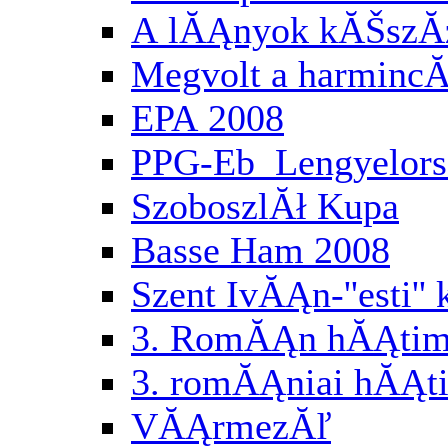
A lĂĄnyok kĂŠszĂ
Megvolt a harminc
EPA 2008
PPG-Eb Lengyelor
SzoboszlĂł Kupa
Basse Ham 2008
Szent IvĂĄn-''esti'
3. RomĂĄn hĂĄtimo
3. romĂĄniai hĂĄti
VĂĄrmezĂľ