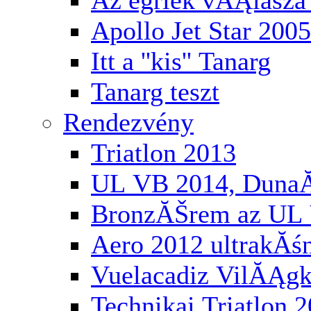
Az egriek vĂĄlasza 
Apollo Jet Star 2005
Itt a ''kis'' Tanarg
Tanarg teszt
Rendezvény
Triatlon 2013
UL VB 2014, Duna
BronzĂŠrem az UL 
Aero 2012 ultrakĂś
Vuelacadiz VilĂĄg
Technikai Triatlon 