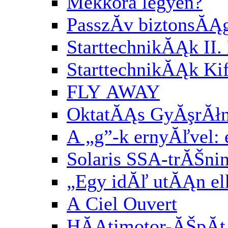
Mekkora legyen?
PasszĂ­v biztonsĂĄ
StarttechnikĂĄk II. 
StarttechnikĂĄk Kif
FLY AWAY
OktatĂĄs GyĂşrĂłn
A „g”-k ernyĂľvel:
Solaris SSA-trĂŠni
„Egy idĂľ utĂĄn el
A Ciel Ouvert
HĂĄtimotor-ĂŠpĂ­