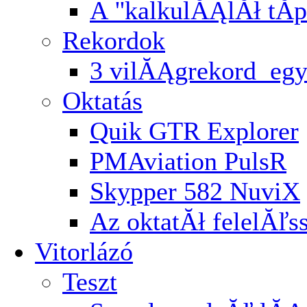
A ''kalkulĂĄlĂł tĂ­p
Rekordok
3 vilĂĄgrekord egy
Oktatás
Quik GTR Explorer
PMAviation PulsR
Skypper 582 NuviX
Az oktatĂł felelĂľ
Vitorlázó
Teszt