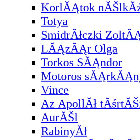
KorlĂĄtok nĂŠlkĂź
Totya
SmidrĂłczki ZoltĂ
LĂĄzĂĄr Olga
Torkos SĂĄndor
Motoros sĂĄrkĂĄny
Vince
Az ApollĂł tĂśrtĂŠ
AurĂŠl
RabinyĂł