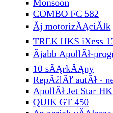
Monsoon
COMBO FC 582
Ăj motorizĂĄciĂłk
TREK HKS iXess 1
Ăjabb ApollĂł-pr
10 sĂĄrkĂĄny
RepĂźlĂľ autĂł - n
ApollĂł Jet Star HK
QUIK GT 450