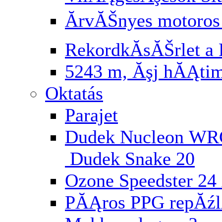
ĂrvĂŠnyes motoros
RekordkĂ­sĂŠrlet a 
5243 m, Ăşj hĂĄti
Oktatás
Parajet
Dudek Nucleon WR
Dudek Snake 20
Ozone Speedster 24 
PĂĄros PPG repĂź