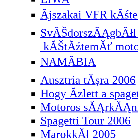
Ăjszakai VFR kĂś
SvĂŠdorszĂĄgbĂłl a
kĂŠtĂźtemĂť moto
NAMĂBIA
Ausztria tĂşra 2006
Hogy Ă­zlett a spaget
Motoros sĂĄrkĂĄnn
Spagetti Tour 2006
MarokkĂł 2005