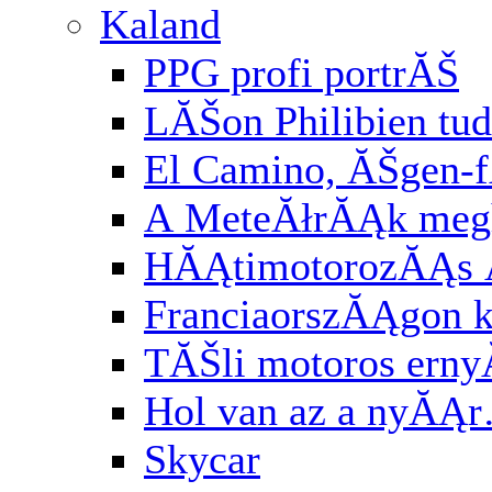
Kaland
PPG profi portrĂŠ
LĂŠon Philibien tud
El Camino, ĂŠgen-
A MeteĂłrĂĄk meg
HĂĄtimotorozĂĄs
FranciaorszĂĄgon k
TĂŠli motoros ern
Hol van az a nyĂĄ
Skycar