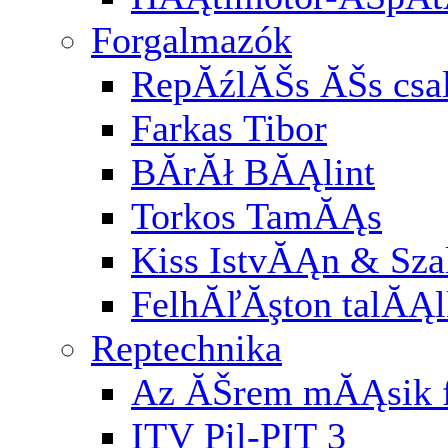
Forgalmazók
RepĂźlĂŠs ĂŠs cs
Farkas Tibor
BĂ­rĂł BĂĄlint
Torkos TamĂĄs
Kiss IstvĂĄn & Sz
FelhĂľĂşton talĂĄl
Reptechnika
Az ĂŠrem mĂĄsik f
ITV Pil-PIT 3