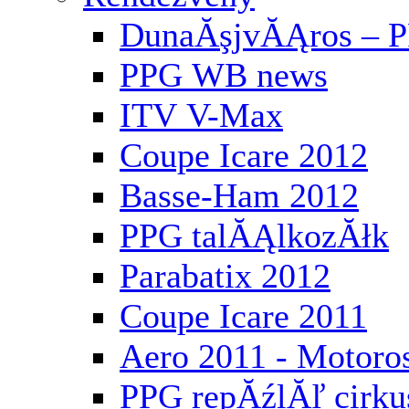
DunaĂşjvĂĄros – P
PPG WB news
ITV V-Max
Coupe Icare 2012
Basse-Ham 2012
PPG talĂĄlkozĂłk
Parabatix 2012
Coupe Icare 2011
Aero 2011 - Motoros
PPG repĂźlĂľ cirku