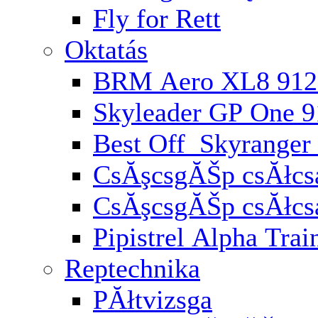
Fly for Rett
Oktatás
BRM Aero XL8 912
Skyleader GP One 
Best Off Skyranger
CsĂşcsgĂŠp csĂłcsa
CsĂşcsgĂŠp csĂłcs
Pipistrel Alpha Trai
Reptechnika
PĂłtvizsga