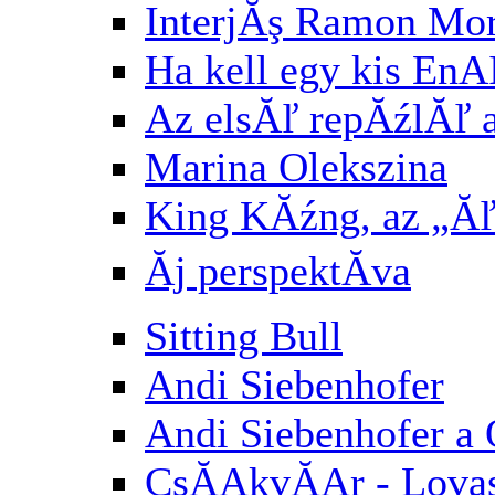
InterjĂş Ramon Mori
Ha kell egy kis E
Az elsĂľ repĂźlĂľ af
Marina Olekszina
King KĂźng, az „Ăľ
Ăj perspektĂ­va
Sitting Bull
Andi Siebenhofer
Andi Siebenhofer a
CsĂĄkvĂĄr - Lovasb