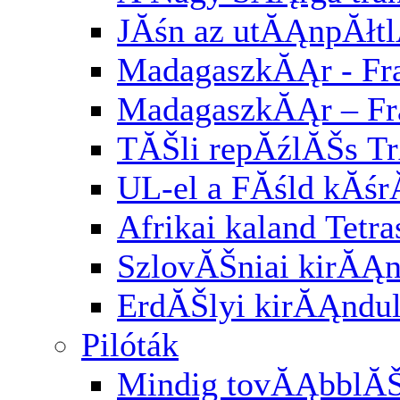
JĂśn az utĂĄnpĂłt
MadagaszkĂĄr - Fra
MadagaszkĂĄr – Fr
TĂŠli repĂźlĂŠs Tr
UL-el a FĂśld kĂśr
Afrikai kaland Tetra
SzlovĂŠniai kirĂĄ
ErdĂŠlyi kirĂĄndu
Pilóták
Mindig tovĂĄbblĂ