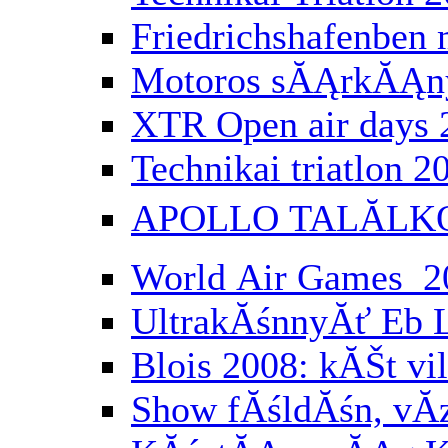
Friedrichshafenbe
Motoros sĂĄrkĂĄny
XTR Open air days 
Technikai triatlon 2
APOLLO TALĂLK
World Air Games 2
UltrakĂśnnyĂť Eb 
Blois 2008: kĂŠt vi
Show fĂśldĂśn, vĂ­