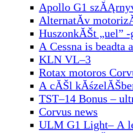
Apollo G1 szĂĄrny
AlternatĂ­v motori
HuszonkĂŠt „uel” 
A Cessna is beadta 
KLN VL–3
Rotax motoros Corv
A cĂŠl kĂśzelĂŠbe
TST–14 Bonus – ul
Corvus news
ULM G1 Light– A le