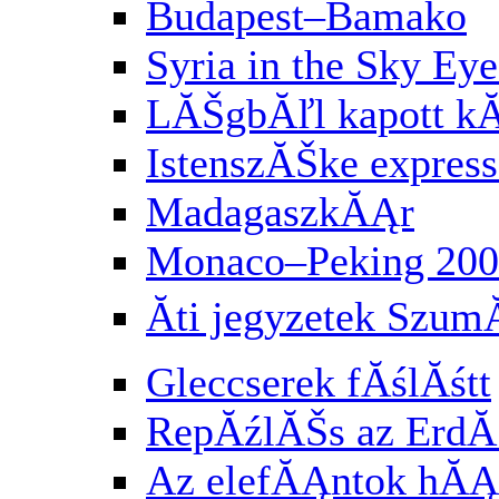
Budapest–Bamako
Syria in the Sky Eye
LĂŠgbĂľl kapott k
IstenszĂŠke express
MadagaszkĂĄr
Monaco–Peking 200
Ăti jegyzetek Szu
Gleccserek fĂślĂśtt
RepĂźlĂŠs az Erd
Az elefĂĄntok hĂĄ