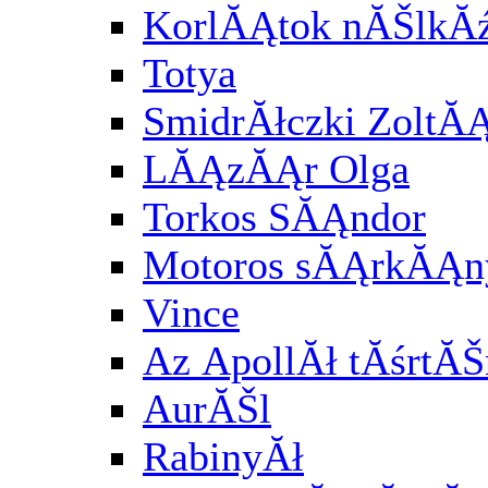
KorlĂĄtok nĂŠlkĂź
Totya
SmidrĂłczki ZoltĂ
LĂĄzĂĄr Olga
Torkos SĂĄndor
Motoros sĂĄrkĂĄny
Vince
Az ApollĂł tĂśrtĂŠ
AurĂŠl
RabinyĂł