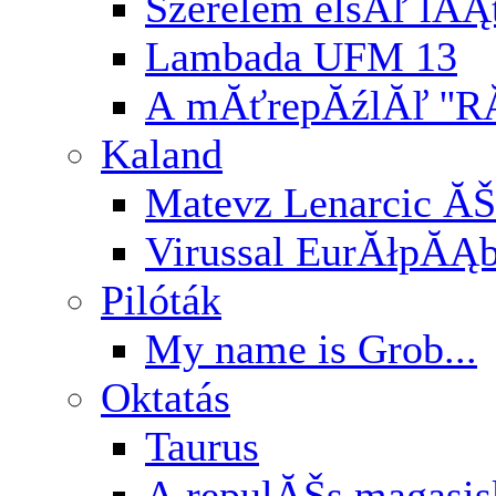
Szerelem elsĂľ lĂĄ
Lambada UFM 13
A mĂťrepĂźlĂľ ''RĂ
Kaland
Matevz Lenarcic ĂŠ
Virussal EurĂłpĂĄ
Pilóták
My name is Grob...
Oktatás
Taurus
A repulĂŠs magasi