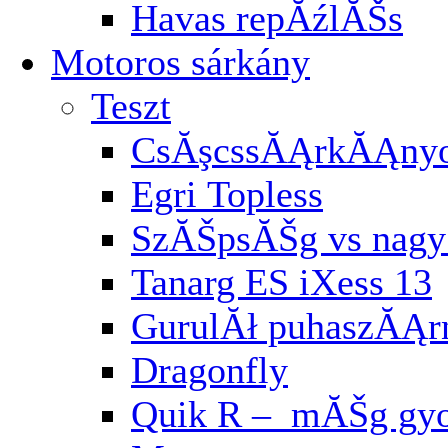
Havas repĂźlĂŠs
Motoros sárkány
Teszt
CsĂşcssĂĄrkĂĄnyo
Egri Topless
SzĂŠpsĂŠg vs nagy 
Tanarg ES iXess 13
GurulĂł puhaszĂĄ
Dragonfly
Quik R – mĂŠg gyo