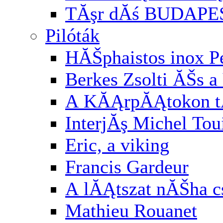
TĂşr dĂś BUDAPE
Pilóták
HĂŠphaistos inox P
Berkes Zsolti ĂŠs a 
A KĂĄrpĂĄtokon t
InterjĂş Michel Tou
Eric, a viking
Francis Gardeur
A lĂĄtszat nĂŠha cs
Mathieu Rouanet