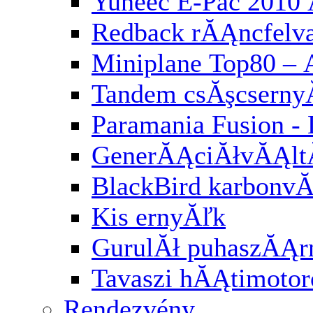
Yuneec E-Pac 2010 
Redback rĂĄncfelv
Miniplane Top80 – 
Tandem csĂşcserny
Paramania Fusion -
GenerĂĄciĂłvĂĄl
BlackBird karbonv
Kis ernyĂľk
GurulĂł puhaszĂĄr
Tavaszi hĂĄtimotor
Rendezvény