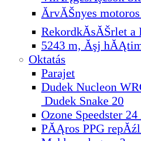
ĂrvĂŠnyes motoros
RekordkĂ­sĂŠrlet a 
5243 m, Ăşj hĂĄti
Oktatás
Parajet
Dudek Nucleon WR
Dudek Snake 20
Ozone Speedster 24 
PĂĄros PPG repĂź