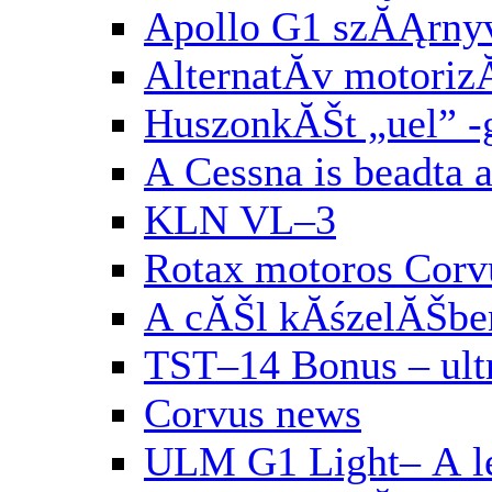
Apollo G1 szĂĄrny
AlternatĂ­v motori
HuszonkĂŠt „uel” 
A Cessna is beadta 
KLN VL–3
Rotax motoros Corv
A cĂŠl kĂśzelĂŠbe
TST–14 Bonus – ul
Corvus news
ULM G1 Light– A le