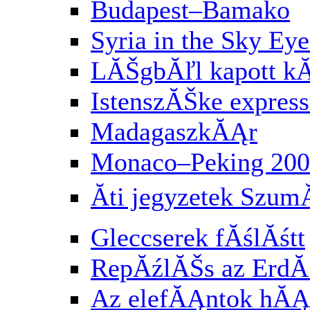
Budapest–Bamako
Syria in the Sky Eye
LĂŠgbĂľl kapott k
IstenszĂŠke express
MadagaszkĂĄr
Monaco–Peking 200
Ăti jegyzetek Szu
Gleccserek fĂślĂśtt
RepĂźlĂŠs az Erd
Az elefĂĄntok hĂĄ