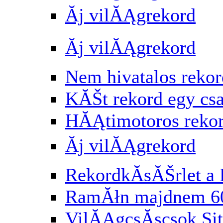
Ăj vilĂĄgrekord
Ăj vilĂĄgrekord
Nem hivatalos rekor
KĂŠt rekord egy cs
HĂĄtimotoros reko
Ăj vilĂĄgrekord
RekordkĂ­sĂŠrlet a 
RamĂłn majdnem 6
VilĂĄgcsĂşcsok Si