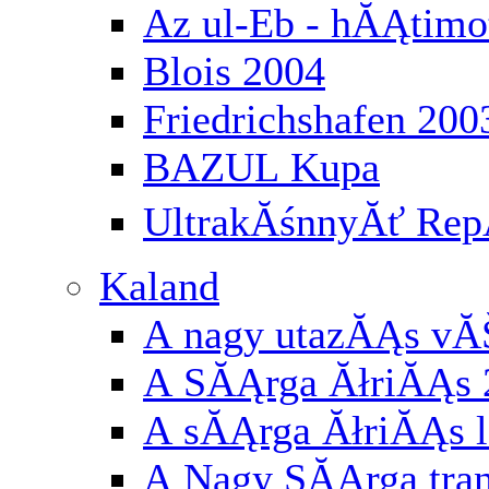
Az ul-Eb - hĂĄtimo
Blois 2004
Friedrichshafen 200
BAZUL Kupa
UltrakĂśnnyĂť RepĂ
Kaland
A nagy utazĂĄs vĂ
A SĂĄrga ĂłriĂĄs 
A sĂĄrga ĂłriĂĄs l
A Nagy SĂĄrga tran