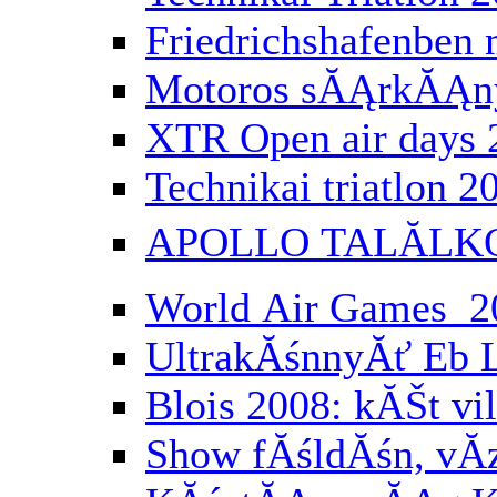
Friedrichshafenbe
Motoros sĂĄrkĂĄny
XTR Open air days 
Technikai triatlon 2
APOLLO TALĂLK
World Air Games 2
UltrakĂśnnyĂť Eb 
Blois 2008: kĂŠt vi
Show fĂśldĂśn, vĂ­