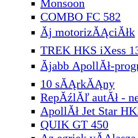
Monsoon
COMBO FC 582
Ăj motorizĂĄciĂłk
TREK HKS iXess 1
Ăjabb ApollĂł-pr
10 sĂĄrkĂĄny
RepĂźlĂľ autĂł - n
ApollĂł Jet Star HK
QUIK GT 450