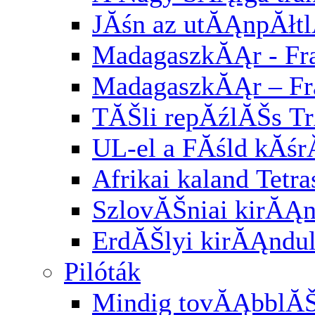
JĂśn az utĂĄnpĂłt
MadagaszkĂĄr - Fra
MadagaszkĂĄr – Fr
TĂŠli repĂźlĂŠs Tr
UL-el a FĂśld kĂśr
Afrikai kaland Tetra
SzlovĂŠniai kirĂĄ
ErdĂŠlyi kirĂĄndu
Pilóták
Mindig tovĂĄbblĂ