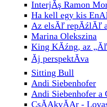
InterjĂş Ramon Mori
Ha kell egy kis E
Az elsĂľ repĂźlĂľ af
Marina Olekszina
King KĂźng, az „Ăľ
Ăj perspektĂ­va
Sitting Bull
Andi Siebenhofer
Andi Siebenhofer a
CsĂĄkvĂĄr - Lovasb