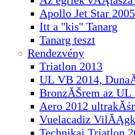
Az egriek vĂĄlasza 
Apollo Jet Star 2005
Itt a ''kis'' Tanarg
Tanarg teszt
Rendezvény
Triatlon 2013
UL VB 2014, Duna
BronzĂŠrem az UL 
Aero 2012 ultrakĂś
Vuelacadiz VilĂĄg
Technikai Triatlon 