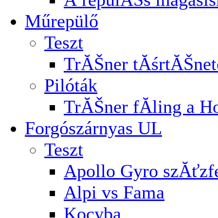
Műrepülő
Teszt
TrĂŠner tĂśrtĂŠnet
Pilóták
TrĂŠner fĂ­ling a H
Forgószárnyas UL
Teszt
Apollo Gyro szĂťz
Alpi vs Fama
Kocyba