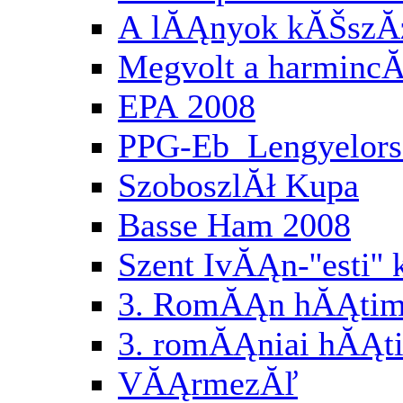
A lĂĄnyok kĂŠszĂ
Megvolt a harminc
EPA 2008
PPG-Eb Lengyelor
SzoboszlĂł Kupa
Basse Ham 2008
Szent IvĂĄn-''esti'
3. RomĂĄn hĂĄtimo
3. romĂĄniai hĂĄti
VĂĄrmezĂľ