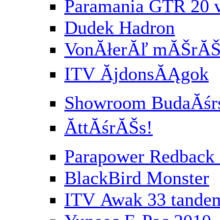
Paramania GTR 20 
Dudek Hadron
VonĂłerĂľ mĂŠrĂŠs
ITV ĂjdonsĂĄgok
Showroom BudaĂśr
ĂttĂśrĂŠs!
Parapower Redbac
BlackBird Monster
ITV Awak 33 tande