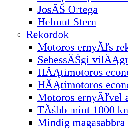
JosĂŠ Ortega
Helmut Stern
Rekordok
Motoros ernyĂľs re
SebessĂŠgi vilĂĄg
HĂĄtimotoros econ
HĂĄtimotoros eco
Motoros ernyĂľvel 
TĂśbb mint 1000 km
Mindig magasabbra