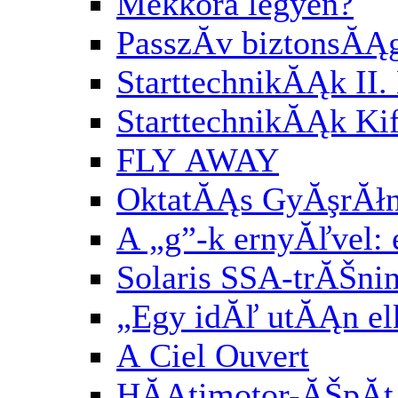
Mekkora legyen?
PasszĂ­v biztonsĂĄ
StarttechnikĂĄk II. 
StarttechnikĂĄk Kif
FLY AWAY
OktatĂĄs GyĂşrĂłn
A „g”-k ernyĂľvel:
Solaris SSA-trĂŠni
„Egy idĂľ utĂĄn el
A Ciel Ouvert
HĂĄtimotor-ĂŠpĂ­