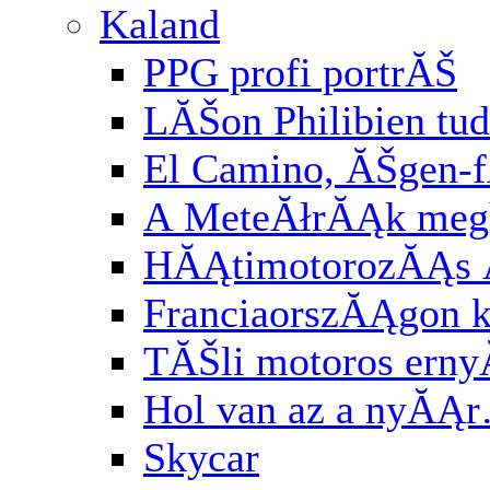
Kaland
PPG profi portrĂŠ
LĂŠon Philibien tud
El Camino, ĂŠgen-
A MeteĂłrĂĄk meg
HĂĄtimotorozĂĄs
FranciaorszĂĄgon k
TĂŠli motoros ern
Hol van az a nyĂĄ
Skycar