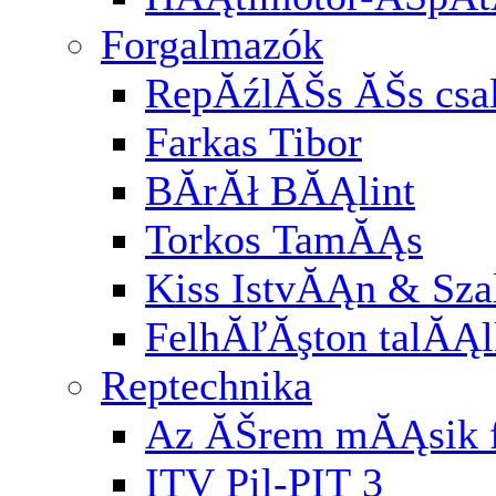
Forgalmazók
RepĂźlĂŠs ĂŠs cs
Farkas Tibor
BĂ­rĂł BĂĄlint
Torkos TamĂĄs
Kiss IstvĂĄn & Sz
FelhĂľĂşton talĂĄl
Reptechnika
Az ĂŠrem mĂĄsik f
ITV Pil-PIT 3