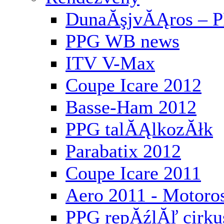
DunaĂşjvĂĄros – P
PPG WB news
ITV V-Max
Coupe Icare 2012
Basse-Ham 2012
PPG talĂĄlkozĂłk
Parabatix 2012
Coupe Icare 2011
Aero 2011 - Motoros
PPG repĂźlĂľ cirku