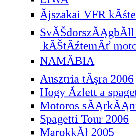
Ăjszakai VFR kĂś
SvĂŠdorszĂĄgbĂłl a
kĂŠtĂźtemĂť moto
NAMĂBIA
Ausztria tĂşra 2006
Hogy Ă­zlett a spaget
Motoros sĂĄrkĂĄnn
Spagetti Tour 2006
MarokkĂł 2005