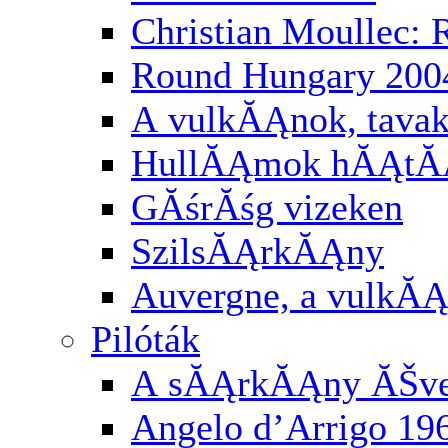
Christian Moullec:
Round Hungary 200
A vulkĂĄnok, tavak
HullĂĄmok hĂĄtĂĄ
GĂśrĂśg vizeken
SzilsĂĄrkĂĄny
Auvergne, a vulkĂĄ
Pilóták
A sĂĄrkĂĄny ĂŠv
Angelo d’Arrigo 19