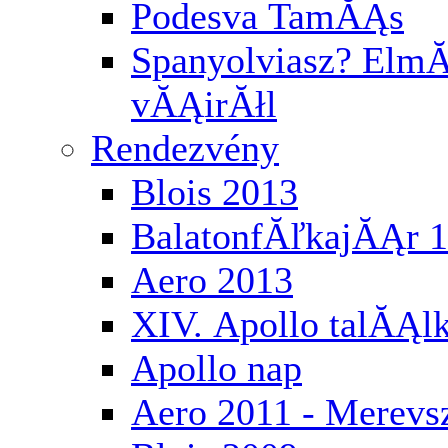
Podesva TamĂĄs
Spanyolviasz? ElmĂ
vĂĄirĂłl
Rendezvény
Blois 2013
BalatonfĂľkajĂĄr 
Aero 2013
XIV. Apollo talĂĄl
Apollo nap
Aero 2011 - Merev