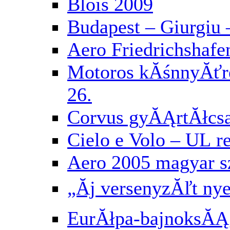
Blois 2009
Budapest – Giurgiu 
Aero Friedrichshafe
Motoros kĂśnnyĂť
26.
Corvus gyĂĄrtĂłcs
Cielo e Volo – UL 
Aero 2005 magyar 
„Ăj versenyzĂľt ny
EurĂłpa-bajnoksĂĄg