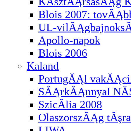
KĂśztĂĄrsasĂĄg K
Blois 2007: tovĂĄbb
UL-vilĂĄgbajnoksĂĄ
Apollo-napok
Blois 2006
Kaland
PortugĂĄl vakĂĄci
SĂĄrkĂĄnnyal NĂ
SzicĂ­lia 2008
OlaszorszĂĄg tĂşra
LIWA