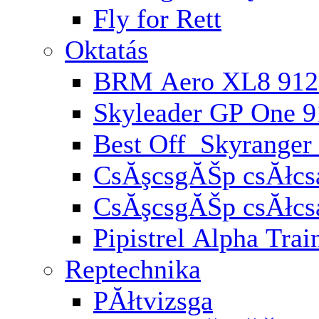
Fly for Rett
Oktatás
BRM Aero XL8 912
Skyleader GP One 
Best Off Skyranger
CsĂşcsgĂŠp csĂłcsa
CsĂşcsgĂŠp csĂłcs
Pipistrel Alpha Trai
Reptechnika
PĂłtvizsga