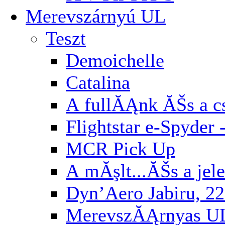
Merevszárnyú UL
Teszt
Demoichelle
Catalina
A fullĂĄnk ĂŠs a cs
Flightstar e-Spyder 
MCR Pick Up
A mĂşlt...ĂŠs a jel
Dyn’Aero Jabiru, 22
MerevszĂĄrnyas U