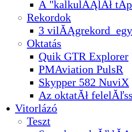
A ''kalkulĂĄlĂł tĂ­p
Rekordok
3 vilĂĄgrekord egy
Oktatás
Quik GTR Explorer
PMAviation PulsR
Skypper 582 NuviX
Az oktatĂł felelĂľ
Vitorlázó
Teszt