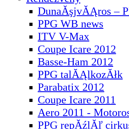
DunaĂşjvĂĄros – P
PPG WB news
ITV V-Max
Coupe Icare 2012
Basse-Ham 2012
PPG talĂĄlkozĂłk
Parabatix 2012
Coupe Icare 2011
Aero 2011 - Motoros
PPG repĂźlĂľ cirku