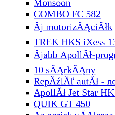
Monsoon
COMBO FC 582
Ăj motorizĂĄciĂłk
TREK HKS iXess 1
Ăjabb ApollĂł-pr
10 sĂĄrkĂĄny
RepĂźlĂľ autĂł - n
ApollĂł Jet Star HK
QUIK GT 450