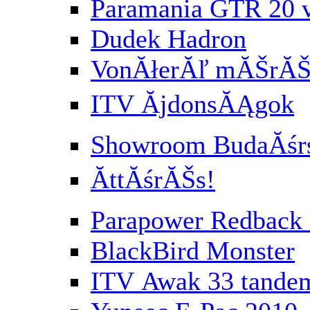
Paramania GTR 20 
Dudek Hadron
VonĂłerĂľ mĂŠrĂŠs
ITV ĂjdonsĂĄgok
Showroom BudaĂśr
ĂttĂśrĂŠs!
Parapower Redbac
BlackBird Monster
ITV Awak 33 tande