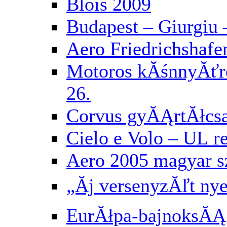
Blois 2009
Budapest – Giurgiu 
Aero Friedrichshafe
Motoros kĂśnnyĂť
26.
Corvus gyĂĄrtĂłcs
Cielo e Volo – UL 
Aero 2005 magyar 
„Ăj versenyzĂľt ny
EurĂłpa-bajnoksĂĄg