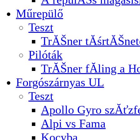
Műrepülő
Teszt
TrĂŠner tĂśrtĂŠnet
Pilóták
TrĂŠner fĂ­ling a H
Forgószárnyas UL
Teszt
Apollo Gyro szĂťz
Alpi vs Fama
Kocyba