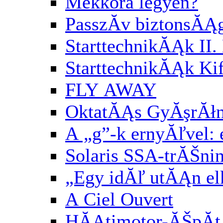
Mekkora legyen?
PasszĂ­v biztonsĂĄ
StarttechnikĂĄk II. 
StarttechnikĂĄk Kif
FLY AWAY
OktatĂĄs GyĂşrĂłn
A „g”-k ernyĂľvel:
Solaris SSA-trĂŠni
„Egy idĂľ utĂĄn el
A Ciel Ouvert
HĂĄtimotor-ĂŠpĂ­