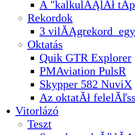
A ''kalkulĂĄlĂł tĂ­p
Rekordok
3 vilĂĄgrekord egy
Oktatás
Quik GTR Explorer
PMAviation PulsR
Skypper 582 NuviX
Az oktatĂł felelĂľ
Vitorlázó
Teszt