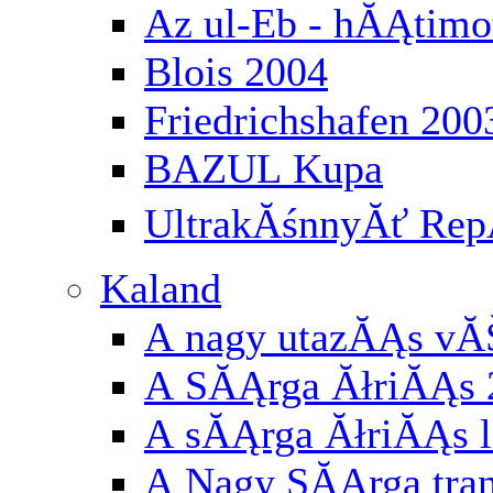
Az ul-Eb - hĂĄtimo
Blois 2004
Friedrichshafen 200
BAZUL Kupa
UltrakĂśnnyĂť RepĂ
Kaland
A nagy utazĂĄs vĂ
A SĂĄrga ĂłriĂĄs 
A sĂĄrga ĂłriĂĄs l
A Nagy SĂĄrga tran