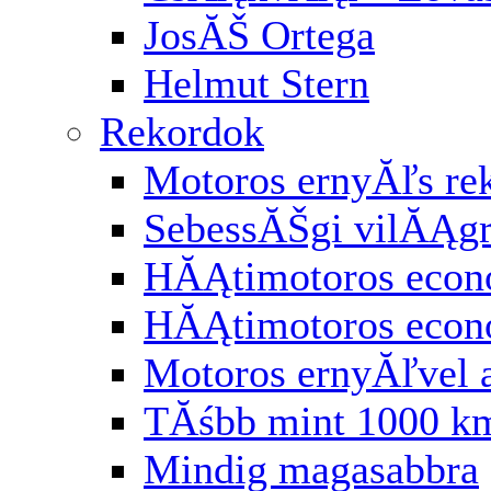
JosĂŠ Ortega
Helmut Stern
Rekordok
Motoros ernyĂľs re
SebessĂŠgi vilĂĄg
HĂĄtimotoros econ
HĂĄtimotoros eco
Motoros ernyĂľvel 
TĂśbb mint 1000 km
Mindig magasabbra