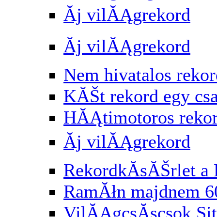
Ăj vilĂĄgrekord
Ăj vilĂĄgrekord
Nem hivatalos rekor
KĂŠt rekord egy cs
HĂĄtimotoros reko
Ăj vilĂĄgrekord
RekordkĂ­sĂŠrlet a 
RamĂłn majdnem 6
VilĂĄgcsĂşcsok Si