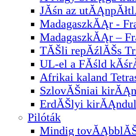
JĂśn az utĂĄnpĂłt
MadagaszkĂĄr - Fra
MadagaszkĂĄr – Fr
TĂŠli repĂźlĂŠs Tr
UL-el a FĂśld kĂśr
Afrikai kaland Tetra
SzlovĂŠniai kirĂĄ
ErdĂŠlyi kirĂĄndu
Pilóták
Mindig tovĂĄbblĂ