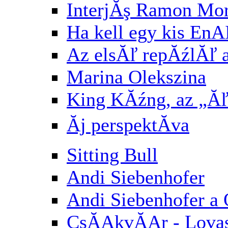
InterjĂş Ramon Mori
Ha kell egy kis E
Az elsĂľ repĂźlĂľ af
Marina Olekszina
King KĂźng, az „Ăľ
Ăj perspektĂ­va
Sitting Bull
Andi Siebenhofer
Andi Siebenhofer a
CsĂĄkvĂĄr - Lovasb