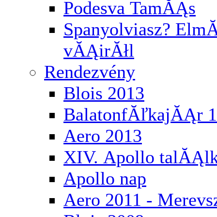
Podesva TamĂĄs
Spanyolviasz? ElmĂ
vĂĄirĂłl
Rendezvény
Blois 2013
BalatonfĂľkajĂĄr 
Aero 2013
XIV. Apollo talĂĄl
Apollo nap
Aero 2011 - Merev