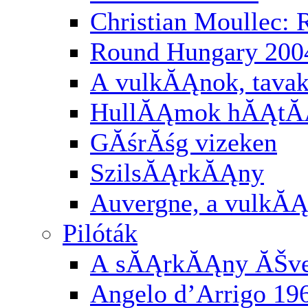
Christian Moullec:
Round Hungary 200
A vulkĂĄnok, tavak
HullĂĄmok hĂĄtĂĄ
GĂśrĂśg vizeken
SzilsĂĄrkĂĄny
Auvergne, a vulkĂĄ
Pilóták
A sĂĄrkĂĄny ĂŠv
Angelo d’Arrigo 19