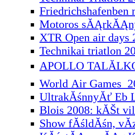
Friedrichshafenbe
Motoros sĂĄrkĂĄny
XTR Open air days 
Technikai triatlon 2
APOLLO TALĂLK
World Air Games 2
UltrakĂśnnyĂť Eb 
Blois 2008: kĂŠt vi
Show fĂśldĂśn, vĂ­