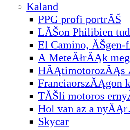
Kaland
PPG profi portrĂŠ
LĂŠon Philibien tud
El Camino, ĂŠgen-
A MeteĂłrĂĄk meg
HĂĄtimotorozĂĄs
FranciaorszĂĄgon k
TĂŠli motoros ern
Hol van az a nyĂĄ
Skycar