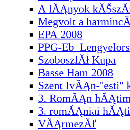
A lĂĄnyok kĂŠszĂ
Megvolt a harminc
EPA 2008
PPG-Eb Lengyelor
SzoboszlĂł Kupa
Basse Ham 2008
Szent IvĂĄn-''esti'
3. RomĂĄn hĂĄtimo
3. romĂĄniai hĂĄti
VĂĄrmezĂľ