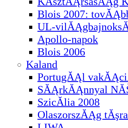
KĂśztĂĄrsasĂĄg K
Blois 2007: tovĂĄbb
UL-vilĂĄgbajnoksĂĄ
Apollo-napok
Blois 2006
Kaland
PortugĂĄl vakĂĄci
SĂĄrkĂĄnnyal NĂ
SzicĂ­lia 2008
OlaszorszĂĄg tĂşra
LIWA