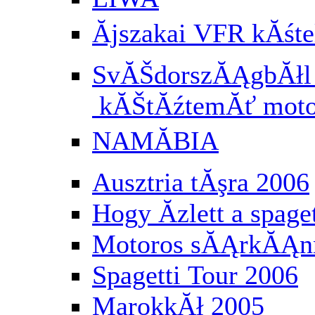
Ăjszakai VFR kĂś
SvĂŠdorszĂĄgbĂłl a
kĂŠtĂźtemĂť moto
NAMĂBIA
Ausztria tĂşra 2006
Hogy Ă­zlett a spaget
Motoros sĂĄrkĂĄnn
Spagetti Tour 2006
MarokkĂł 2005