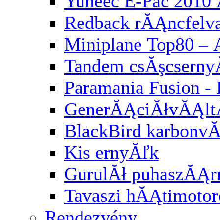
Yuneec E-Pac 2010 
Redback rĂĄncfelv
Miniplane Top80 – 
Tandem csĂşcserny
Paramania Fusion -
GenerĂĄciĂłvĂĄl
BlackBird karbonv
Kis ernyĂľk
GurulĂł puhaszĂĄr
Tavaszi hĂĄtimotor
Rendezvény