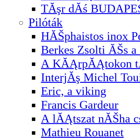
TĂşr dĂś BUDAPE
Pilóták
HĂŠphaistos inox P
Berkes Zsolti ĂŠs a 
A KĂĄrpĂĄtokon t
InterjĂş Michel Tou
Eric, a viking
Francis Gardeur
A lĂĄtszat nĂŠha cs
Mathieu Rouanet