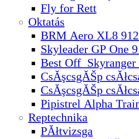
Fly for Rett
Oktatás
BRM Aero XL8 912
Skyleader GP One 
Best Off Skyranger
CsĂşcsgĂŠp csĂłcsa
CsĂşcsgĂŠp csĂłcs
Pipistrel Alpha Trai
Reptechnika
PĂłtvizsga