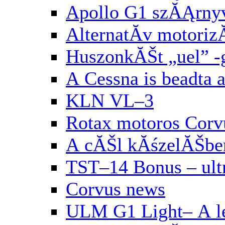
Apollo G1 szĂĄrny
AlternatĂ­v motori
HuszonkĂŠt „uel” 
A Cessna is beadta 
KLN VL–3
Rotax motoros Corv
A cĂŠl kĂśzelĂŠbe
TST–14 Bonus – ul
Corvus news
ULM G1 Light– A le