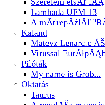
Szerelem elsĂľ lĂĄ
Lambada UFM 13
A mĂťrepĂźlĂľ ''RĂ
Kaland
Matevz Lenarcic ĂŠ
Virussal EurĂłpĂĄ
Pilóták
My name is Grob...
Oktatás
Taurus
A repulĂŠs magasi