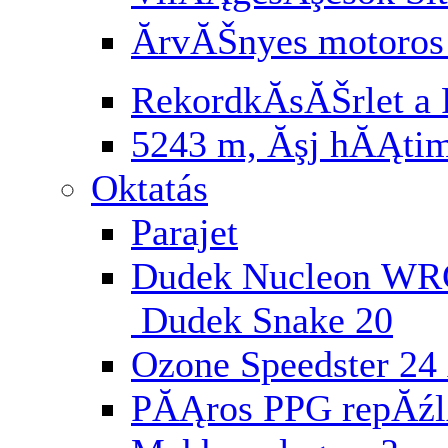
ĂrvĂŠnyes motoros
RekordkĂ­sĂŠrlet a 
5243 m, Ăşj hĂĄti
Oktatás
Parajet
Dudek Nucleon WR
Dudek Snake 20
Ozone Speedster 24 
PĂĄros PPG repĂź