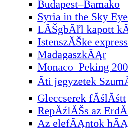
Budapest–Bamako
Syria in the Sky Eye
LĂŠgbĂľl kapott k
IstenszĂŠke express
MadagaszkĂĄr
Monaco–Peking 200
Ăti jegyzetek Szu
Gleccserek fĂślĂśtt
RepĂźlĂŠs az Erd
Az elefĂĄntok hĂĄ