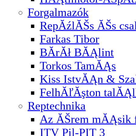
Forgalmazók
RepĂźlĂŠs ĂŠs cs
Farkas Tibor
BĂ­rĂł BĂĄlint
Torkos TamĂĄs
Kiss IstvĂĄn & Sz
FelhĂľĂşton talĂĄl
Reptechnika
Az ĂŠrem mĂĄsik f
ITV Pil-PIT 3