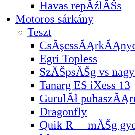
Havas repĂźlĂŠs
Motoros sárkány
Teszt
CsĂşcssĂĄrkĂĄnyo
Egri Topless
SzĂŠpsĂŠg vs nagy 
Tanarg ES iXess 13
GurulĂł puhaszĂĄ
Dragonfly
Quik R – mĂŠg gyo