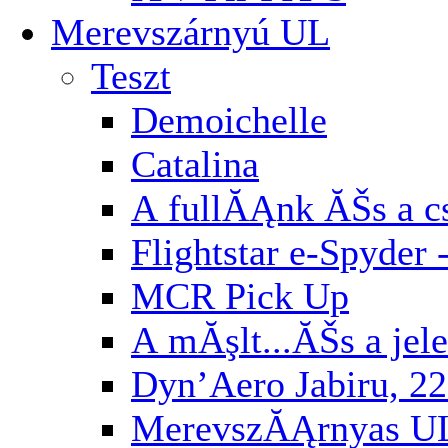
Merevszárnyú UL
Teszt
Demoichelle
Catalina
A fullĂĄnk ĂŠs a cs
Flightstar e-Spyder 
MCR Pick Up
A mĂşlt...ĂŠs a jel
Dyn’Aero Jabiru, 22
MerevszĂĄrnyas U