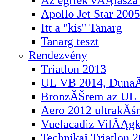
Az egriek vĂĄlasza 
Apollo Jet Star 2005
Itt a ''kis'' Tanarg
Tanarg teszt
Rendezvény
Triatlon 2013
UL VB 2014, Duna
BronzĂŠrem az UL 
Aero 2012 ultrakĂś
Vuelacadiz VilĂĄg
Technikai Triatlon 