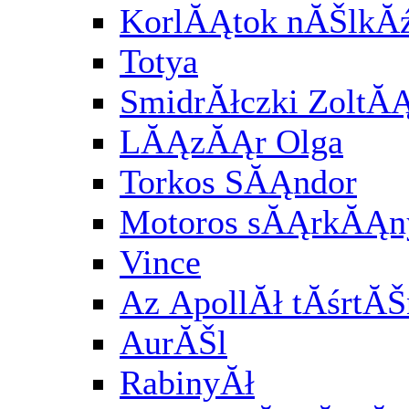
KorlĂĄtok nĂŠlkĂź
Totya
SmidrĂłczki ZoltĂ
LĂĄzĂĄr Olga
Torkos SĂĄndor
Motoros sĂĄrkĂĄny
Vince
Az ApollĂł tĂśrtĂŠ
AurĂŠl
RabinyĂł